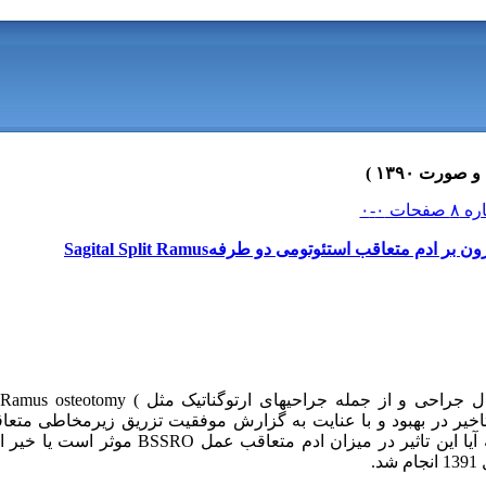
 متعاقب استئوتومی دو طرفهSagital Split Ramus
با توجه به بروز ادم متعاقب همه اعمال جراحی و از جمله جرا
درد، تاخیر در بهبود و با عنایت به گزارش موفقیت تزریق زیرمخاطی م
نهفته فک پایین و پاسخ به این سوال که آیا این تاثیر در م
.