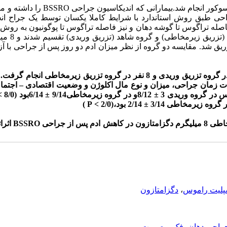
این تحقیق به روش کارآزمائی بالینی دوسوکور ا
اصله تراگوس تا گوشه دهان و نیز فاصله تراگوس تا پوگونیون به روش
بیماران بطور ت
تحقیق روی تعداد 19 نفر شامل 11 نفر در گروه تزریق وریدی و 8 نفر در گروه تزریق زی
به نظر می­رسد است
سپلیت راموس
،
دگزامتازون
راحی دهان، فک و صورت