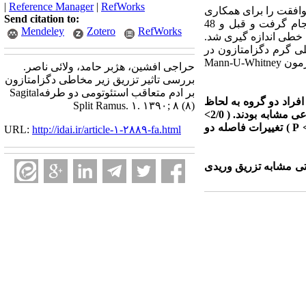
|
Reference Manager
|
RefWorks
نجام شد.بیمارانی که اندیکاسیون جراحی BSSRO را داشته و موافقت را برای همکاری
Send citation to:
با طرح اعلام نمودند بررسی شدند. جراحی طبق روش استاندارد با شرایط کاملا یکسان توسط یک جراح انجام گرفت و قبل و 48
Mendeley
Zotero
RefWorks
 خطی اندازه گیری شد.
صادفی به دو گروه مورد (تزریق زیرمخاطی) و گروه شاهد (تزریق وریدی) تقسیم شدند و 8 میلی گرم دگزامتازون در
هر روش قبل از جراحی برای بیماران تزریق شد. مقایسه دو گروه از نظر میزان ادم دو روز پس از جراحی با آزمون Mann-U-Whitney
حراجی افشین، هژبر حامد، ولائی ناصر.
بررسی تاثیر تزریق زیر مخاطی دگزامتازون
بر ادم متعاقب استئوتومی دو طرفهSagital
رمخاطی انجام گرفت. افراد دو گروه به لحاظ
Split Ramus. ۱. ۱۳۹۰; ۸ (۸)
خصوصیات فردی (سن، جنس، وزن) مدت زمان جراحی، میزان و نوع مال اکلوژن و وضعیت اقتصادی – اجتماعی مشابه بودند. ( 2/0>
P ) تغییرات فاصله گوشه دهان تا تراگوس در گروه وریدی 3 ± 8/12و در گروه زیرمخاطی9/14 ± 6/14بود (8/0 > P ) تغییرات فاصله دو
URL:
http://idai.ir/article-۱-۲۸۸۹-fa.html
فاده از تزریق زیر مخاطی 8 میلیگرم دگزامتازون در کاهش ادم پس از جراحی BSSRO اثراتی مشابه تزریق وریدی