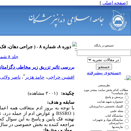
[
صفحه اصلی
]
جستجو در پایگاه
دوره ۸، شماره ۸ - ( جراحی دهان، فک و صورت ۱۳۹۰ )
جلد ۸ شماره ۸ صفحات ۰-۰
بررسی تاثیر تزریق زیر مخاطی دگزامتازون بر ادم
جستجوی پیشرفته
*
افشین حراجی
،
حامد هژبر
،
ناصر ولائی
نظرسنجی
مطالب کدام بخش سایت بیشتر مورد
چکیده:
(۲۰۰۱ مشاهده)
نیاز شماست؟
پرسش و پاسخ
سابقه و هدف:
جشنواره شهید هدایت
کلینیک تخصصی دندانپزشکی
مجله علمی
BSSRO ) و عوارض ادم از جمله 
نمایشگاه کتاب
نمایشگاه مواد و تجهیزات
دندانپزشکی
مراجعه کننده به بخش خصوصی در سال 1391 انجام شد
نیازمندیها
مواد و روش‌ها: