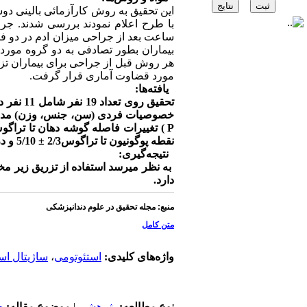
ساعت بعد از جراحی میزان ادم در دو ف
مورد قضاوت آماری قرار گرفت.
یافته‌ها:
نقطه پوگونیون تا تراگوس2/3 ± 5/10 و در گروه زیرمخاطی 3/14 ± 2/14 بود،(2/0 > P )
نتیجه‌گیری
:
دارد.
منبع:
مجله تحقیق در علوم دندانپزشکی
متن کامل
واژه‌های کلیدی:
استئوتومی
،
ساژیتال ا
نوع مطالعه:
پژوهشي
|
موضوع مقاله:
ج