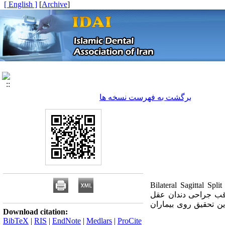
[ English ]
]
Archive
[
برگشت به فهرست نسخه ها
حی­های ارتوگناتیک مثل Bilateral Sagittal Split Ramus osteotomy (
تعاقب جراحی دندان عقل
یزان ادم متعاقب عمل BSSRO موثر است یا خیر این تحقیق روی بیماران
Download citation:
BibTeX
|
RIS
|
EndNote
|
Medlars
|
ProCite