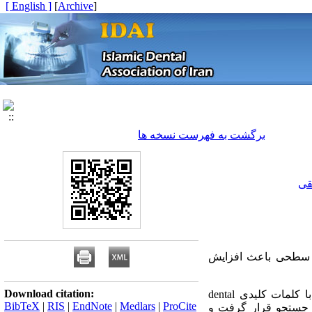
[ English ]
]
Archive
[
برگشت به فهرست نسخه ها
قی
ت سطحی باعث افزایش
Download citation:
جهت بررسی روش‌های آماده سازی سطوح ایمپلنت‌های دندانی، بانک اطلاعاتی Pubmed با کلمات کلیدی dental
BibTeX
|
RIS
|
EndNote
|
Medlars
|
ProCite
implant surface, implant surface treatment, i و implant surface topography مورد جستجو قرار گرفت و