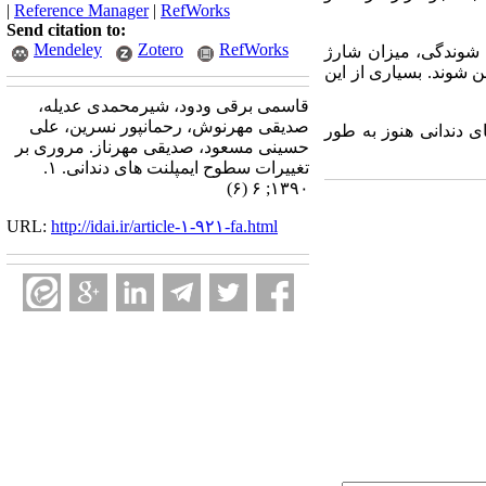
|
Reference Manager
|
RefWorks
Send citation to:
Mendeley
Zotero
RefWorks
وندگی، میزان شارژ
شوند. بسیاری از این
قاسمی برقی ودود، شیرمحمدی عدیله،
صدیقی مهرنوش، رحمانپور نسرین، علی
 دندانی هنوز به طور
حسینی مسعود، صدیقی مهرناز. مروری بر
تغییرات سطوح ایمپلنت های دندانی. ۱.
۱۳۹۰; ۶ (۶)
URL:
http://idai.ir/article-۱-۹۲۱-fa.html