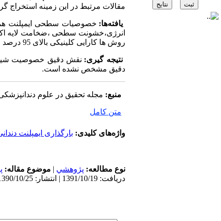
مقالات مرتبط در این زمینه استخراج گرد
یافته‌ها:
خصوصیات سطحی ایمپلنت همان
انرژی،خشونت سطحی ،ضخامت لایه اکسید
روش ها کارایی کلینیکی بالای 95 درصد را در طول 5 سال از خود نشان داده اند..
نتیجه گیری:
نقش دقیق خصوصیت شیمیایی
دقیق مشخص نشده است.
منبع:
مجله تحقیق در علوم دندانپزشکی
متن کامل
واژه‌های کلیدی:
بارگذاری ایمپلنت دندانی
نوع مطالعه:
پژوهشي
|
موضوع مقاله:
پ
دریافت: 1391/10/19 | انتشار: 1390/10/25