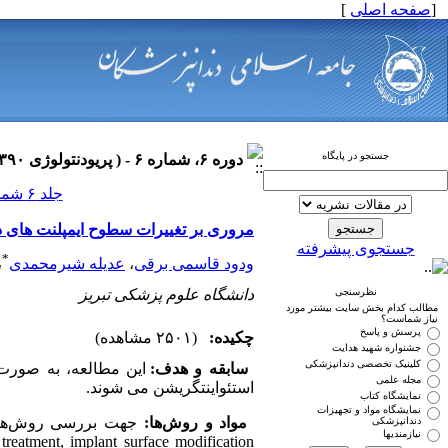
[
صفحه اصلی
]
جستجو در پایگاه
دوره ۶، شماره ۶ - ( پریودنتولوژی ۱۳۹۰ )
جلد ۶ شماره ۶ صفحات ۰-۰
مروری بر تغییرات سطوح ایمپلنت های د
جستجوی پیشرفته
*
ودود قاسمی برقی
،
عدیله شیرمحمدی
،
نظرسنجی
دانشگاه علوم پزشکی تبریز
مطالب کدام بخش سایت بیشتر مورد
نیاز شماست؟
پرسش و پاسخ
چکیده:
(۲۵۰۱ مشاهده)
جشنواره شهید هدایت
کلینیک تخصصی دندانپزشکی
سابقه و هدف:
این مطالعه، به صورت
مجله علمی
استئواینتگریشن می شوند.
نمایشگاه کتاب
نمایشگاه مواد و تجهیزات
مواد و روش‌ها:
دندانپزشکی
نیازمندیها