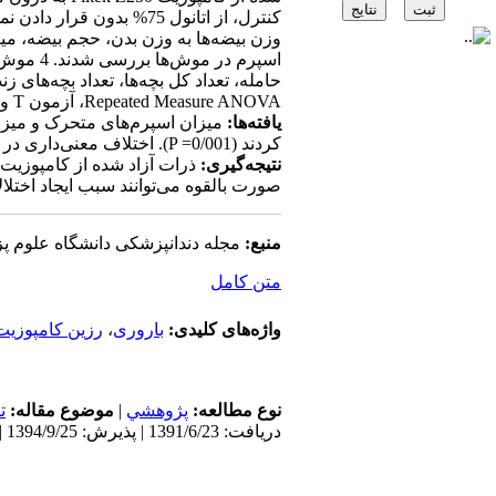
کنترل، از اتانول 75% بد
وزن بیضه‌ها به وزن بدن، حجم بیضه، میز
اسپرم د
حامله، تعداد کل بچه‌ها، تعداد بچه‌های 
Repeated Measure ANOVA، آزمون T و Chi-square Tests آنالیز شدند.
یافته‌ها:
میزان اسپرم‌های متحرک و میزا
کردند (P =0/001). اختلاف معنی‌داری در سایر شاخص‌ها در بین دو گروه مشاهده نشد( P > 0/05).
نتیجه‌گیری:
ذرات آزاد شده از کامپوزیت 
صورت بالقوه می‌توانند سبب ایجاد اختلال
منبع:
مجله دندانپزشکی دانشگاه علوم پ
متن کامل
واژه‌های کلیدی:
باروری
،
رزین کامپوزیت
نوع مطالعه:
پژوهشي
|
موضوع مقاله:
ت
دریافت: 1391/6/23 | پذیرش: 1394/9/25 | انتشار: 1394/9/25