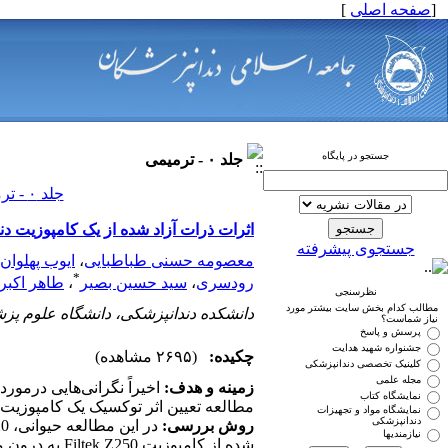
[
صفحه اصلی
]
جستجو در پایگاه
جلد ۰ - ترمیمی
جلد ۰ - ترمیمی صفحات ۰-۰
اثرات ذرات آزاد شده از یک کامپوزیت دن
جستجوی پیشرفته
معصومه حسنی طباطبایی
،
ایوب پهلوان
*
رودسری
،
سید حسین بصیر
،
طاهر اکبر
نظرسنجی
مطالب کدام بخش سایت بیشتر مورد
دانشکده دندانپزشکی، دانشگاه علوم پز
نیاز شماست؟
پرسش و پاسخ
جشنواره شهید هدایت
چکیده:
(۲۶۹۵ مشاهده)
کلینیک تخصصی دندانپزشکی
مجله علمی
زمینه و هدف:
اخیراً نگرانی‌هایی درمور
نمایشگاه کتاب
مطالعه تعیین اثر توکسیک یک کامپوزیت د
نمایشگاه مواد و تجهیزات
دندانپزشکی
روش بررسی:
نیازمندیها