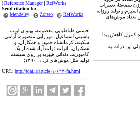
|
Reference Manager
|
RefWorks
 وزن بیضه‌ها، تغییرات
Send citation to:
سپرم و تولید روزانه
Mendeley
Zotero
RefWorks
. سپس تعداد موش‌های
حسنی طباطبایی معصومه، پهلوان ایوب،
 کنترل کاهش پیدا
یاسینی اسماعیل، میرزایی منصوره، آرامی
سکینه، کرمانشاه حمید، و همکاران. و
لی این ذرات به
همکاران.. اثرات ذرات آزاد شده از یک
کامپوزیت دندانی هیبرید بر روی سیستم
تولید مثل موش‌های نر. ۱. ۱۳۹۰;
URL:
http://idai.ir/article-۱-۶۲۳-fa.html