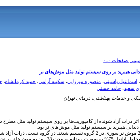
دانی هیبرید بر روی سیستم تولید مثل موش‌های نر
،
اسماعیل یاسینی
،
منصوره میرزایی
،
سکینه آرامی
،
حمید کرمانشاه
،
ح
ی سعید
،
حامد حسنی
شکی و خدمات بهداشتی، درمانی تهران
د اثر ذرات آزاد شونده از کامپوزیت‌ها بر روی سیستم تولید مثل مطرح
ندانی هیبرید بر سیستم تولید مثل موش‌های نر بود.
در این مطالعه حیوانی، 20 موش نر سوری در 2 گروه تقسیم شدند. در گروه تست، 
شده از کامپوزیت Filtek Z250 به درون محلول اتانول 75% به صورت روزان