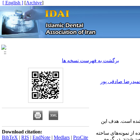
[ English ]
]
Archive
[
برگشت به فهرست نسخه ها
میدرضا صادقی پور
 شده است. هدف این
Download citation:
ذرات آزاد شده از نمونه‌های ساخته
BibTeX
|
RIS
|
EndNote
|
Medlars
|
ProCite
ه به مدت 28 روز به موش‌های نر تجویز شدند. در گروه