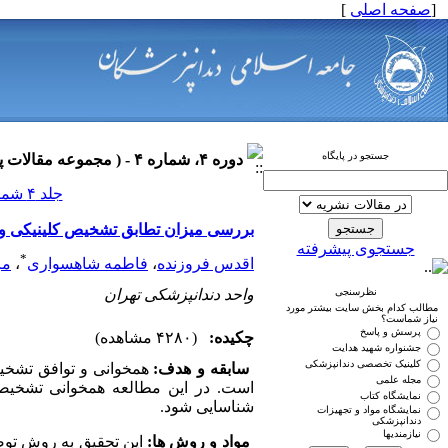
[
صفحه اصلی
]
جستجو در پایگاه
دوره ۴، شماره ۴ - ( مجموعه مقالات پاتولوژی فک و دهان ۱۳۹۰ )
جلد ۴ شماره ۴ صفحات ۰-۰
بررسی میزان تطابق تشخیص کلینیکی و می
جستجوی پیشرفته
*
اقدس فروزنده
،
فاطمه شاهسواری
،
مر
نظرسنجی
واحد دندانپزشکی تهران
مطالب کدام بخش سایت بیشتر مورد
نیاز شماست؟
پرسش و پاسخ
چکیده:
(۴۲۸۰ مشاهده)
جشنواره شهید هدایت
کلینیک تخصصی دندانپزشکی
سابقه و هدف:
همخوانی و توافق تشخیص
مجله علمی
است. در این مطالعه همخوانی تشخیصه
نمایشگاه کتاب
شناسایی شود.
نمایشگاه مواد و تجهیزات
دندانپزشکی
نیازمندیها
مواد و روش ها:
این تحقیق به روش توص