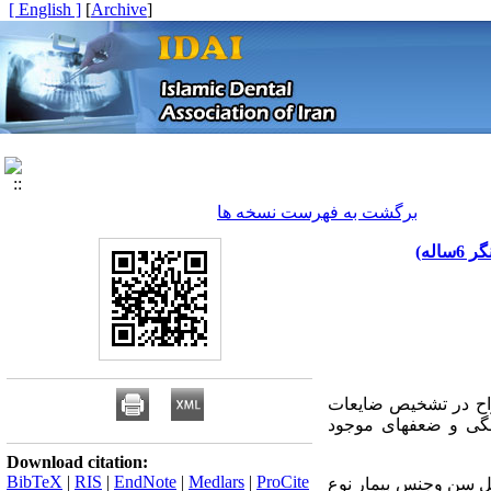
[ English ]
]
Archive
[
برگشت به فهرست نسخه ها
له)
راح در تشخیص ضایعات
نگی و ضعفهای موجود
Download citation:
BibTeX
|
RIS
|
EndNote
|
Medlars
|
ProCite
ل سن وجنس بیمار نوع