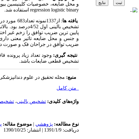
و محل ضایعه، خصوصیات کلینیسین بیوپسی
regression logistic binary استفاده شد.
یافته ها
تشخیص بالینی اول 
پایین ترین ضریب توافق را زخم غیر اختص
ضریب توافق در جراحان فک و صورت دی
نتیجه گیری:
وجود تعداد زیاد پرونده فا
تشخیص قطعی ضایعات باشد.
منبع:
مجله تحقیق در علوم دندانپزشکی
متن کامل
واژه‌های کلیدی:
تشخیص بالینی
،
تشخیص
نوع مطالعه:
پژوهشي
|
موضوع مقاله:
پ
دریافت: 1391/1/9 | انتشار: 1390/10/25