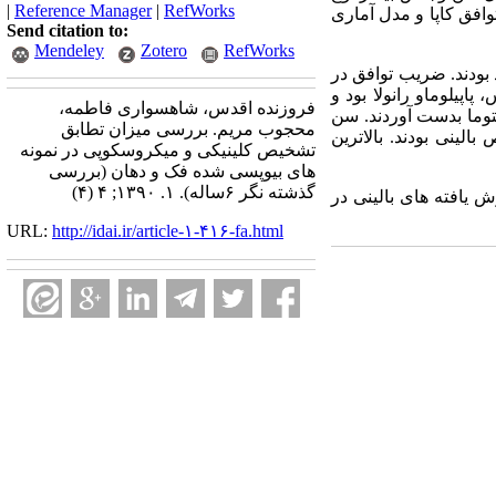
|
Reference Manager
|
RefWorks
وافق کاپا و مدل آماری
Send citation to:
Mendeley
Zotero
RefWorks
ورد در کل دارا ی همخوانی بالینی و میکروسکوپی با ضریب توافق 1/65 درصد بودند. ضریب توافق در
س، پاپیلوماو رانولا بود و
فروزنده اقدس، شاهسواری فاطمه،
نتوما بدست آوردند. سن
محجوب مریم. بررسی میزان تطابق
 نداشتند. 288 پرونده (21درصد) فاقد تشخیص بالینی بودند. بالاترین
تشخیص کلینیکی و میکروسکوپی در نمونه
های بیوپسی شده فک و دهان (بررسی
گذشته نگر ۶ساله). ۱. ۱۳۹۰; ۴ (۴)
ش یافته های بالینی در
URL:
http://idai.ir/article-۱-۴۱۶-fa.html