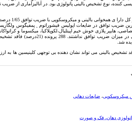
 کننده، نوع تشخیص بالینی پاتولوژی بود. در آنالیزآماری از ضریب ت
: از1337نمونه تعداد683 م
4/52درصد بود. بالاترین ضریب توافق در ضایعات اپولیس فیشوراتوم ˛ پمفیگوس ولگاری
اصی، هایپر پلازی خوش خیم اپیتلیال،لکوپلاکیا، میکسوما و کراتواکا
و جنس و محل ضایعه تاثیر معنی داری در میزان ضریب توافق
ده شد.
قد تشخیص بالینی می تواند نشان دهنده بی توجهی کلینیسین ها به ارز
 میکروسکوپی
،
ضایعات دهانی
اتولوزی دهان، فک و صورت