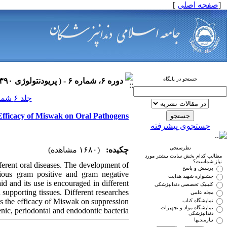
]
صفحه اصلی
[
جستجو در پایگاه
دوره ۶، شماره ۶ - ( پریودنتولوژی ۱۳۹۰ )
جلد ۶ شماره ۶ صفحات ۰-۰
Efficacy of Miswak on Oral Pathogens
جستجوی پیشرفته
نظرسنجی
چکیده:
(۱۶۸۰ مشاهده)
مطالب کدام بخش سایت بیشتر مورد
نیاز شماست؟
ferent oral diseases. The development of
پرسش و پاسخ
rious gram positive and gram negative
جشنواره شهید هدایت
d and its use is encouraged in different
کلینیک تخصصی دندانپزشکی
d supporting tissues. Different researches
مجله علمی
es the efficacy of Miswak on suppression
نمایشگاه کتاب
نمایشگاه مواد و تجهیزات
nic, periodontal and endodontic bacteria.
دندانپزشکی
نیازمندیها