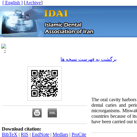
[ English ]
]
Archive
[
برگشت به فهرست نسخه ها
The oral cavity harbor
dental caries and per
microrganisms. Miswak, 
countries because of its
have been carried out t
Download citation:
BibTeX
|
RIS
|
EndNote
|
Medlars
|
ProCite