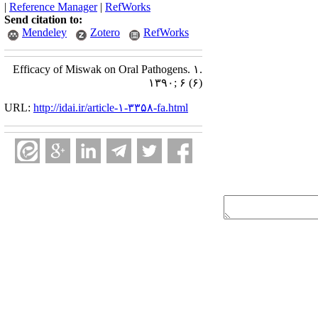
|
Reference Manager
|
RefWorks
Send citation to:
Mendeley
Zotero
RefWorks
Efficacy of Miswak on Oral Pathogens. ۱.
۱۳۹۰; ۶ (۶)
URL:
http://idai.ir/article-۱-۳۳۵۸-fa.html