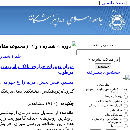
[
صفحه اصلی
]
جستجو در پایگاه
دوره ۱، شماره ۱ و ۱ - ( مجموعه مقالات ارتودنسی ۱۳۹۰ )
جلد ۱ شماره ۱ و ۱ صفحات ۰-۰
میزان تغییرات حرارت اتاقک پالپ به دن
جستجوی پیشرفته
مرطوب
مسعود فیض بخش
،
مریم زارع جهرمی
،
نظرسنجی
مطالب کدام بخش سایت بیشتر مورد
گروه ارتودنتیکس، دانشکده دند‌ان‌پزشکی
نیاز شماست؟
پرسش و پاسخ
جشنواره شهید هدایت
چکیده:
(۱۷۴۰ مشاهده)
کلینیک تخصصی دندانپزشکی
مجله علمی
مقدمه:
از مسایل مهم درمان ارتودنسی ث
نمایشگاه کتاب
رایج‌ترین روش‌های حذف کامپوزیت رزین 
نمایشگاه مواد و تجهیزات
دندانپزشکی
هدف این مطالعه بررسی میزان افزایش د
نیازمندیها
خشک و مرطوب بود.