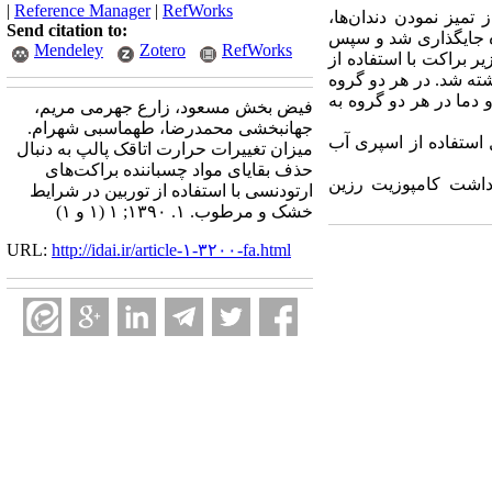
|
Reference Manager
|
RefWorks
ستفاده شد. پس از تمیز نمودن دندان‌ها،
Send citation to:
ره جایگذاری شد و سپس
Mendeley
Zotero
RefWorks
 باقی مانده زیر براکت با استفاده از
ده از آب و در گروه دوم با استفاده از اسپری آب به مدت 10 ثانیه برداشته شد. در هر دو گروه
 دما در هر دو گروه به
فیض بخش مسعود، زارع جهرمی مریم،
جهانبخشی محمدرضا، طهماسبی شهرام.
ی دارحرارت اتاقک پالپ شد (001/0pvalue=). در مقابل استفاده از اسپری آب
میزان تغییرات حرارت اتاقک پالپ به دنبال
حذف بقایای مواد چسباننده براکت‌های
داشت کامپوزیت رزین
ارتودنسی با استفاده از توربین در شرایط
خشک و مرطوب. ۱. ۱۳۹۰; ۱ (۱ و ۱)
URL:
http://idai.ir/article-۱-۳۲۰۰-fa.html