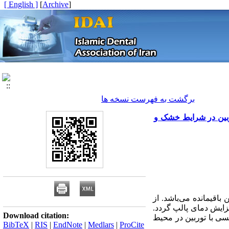
[ English ]
]
Archive
[
برگشت به فهرست نسخه ها
وربین در شرایط خشک و
اقیمانده می‌باشد. از
فزایش دمای پالپ گردد.
Download citation:
سی با توربین در محیط
BibTeX
|
RIS
|
EndNote
|
Medlars
|
ProCite