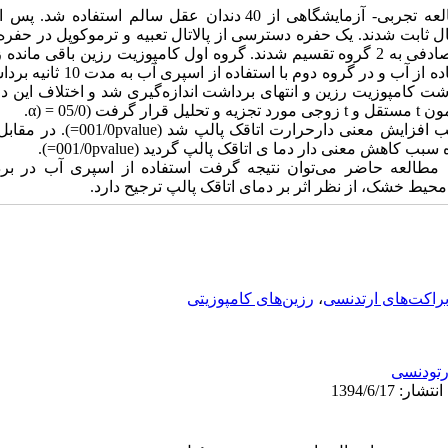
جهت انجام این مطالعه تجربی- آزمایشگاهی از 40 دندان عقل سالم ا
ال ثابت شدند. یک حفره دسترسی از پالاتال تعبیه و ترموکوپل در حف
براکت‌ها برداشته شدند. دندان‌ها کاملا تصادفی به 2 گروه تقسیم شدند. گروه اول کامپوزیت رزین
فرز تنگستن کارباید و توربین بدون استفا
شت کامپوزیت رزین و انتهای برداشت اندازه‌گیری شد و اختلاف این دو
05/ = (α.
عدم استفاده از اسپری آب سبب افزایش معن
هش معنی دار دما ی اتاقک پالپ گردید (001/0pvalue=).
 مطالعه حاضر می‌توان نتیجه گرفت استفاده از اسپری آب در بر
محیط خشک، از نظر اثر بر دمای اتاقک پالپ ترجیح دارد.
راکت‌های ارتدنسی
،
رزین‌های کامپوزیتی
رتودنسی