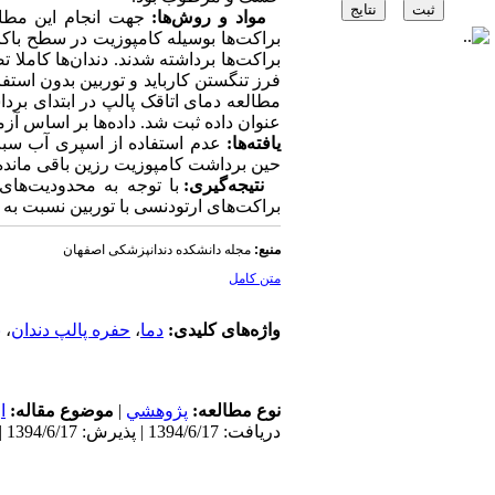
مواد و روش‌ها:
براکت‌ها بوسیله کامپوزیت در سطح باک
مطالعه دمای اتاقک پالپ در ابتدای بردا
عنوان داده ثبت شد. داده‌ها بر اساس آزمون t مستقل و t زوجی مورد تجزیه و تحلیل قرار گرفت (0
یافته‌ها:
حین برداشت کامپوزیت رزین باقی مانده سبب کا
نتیجه‌گیری:
با توجه به محدودیت‌های
براکت‌های ارتودنسی با توربین نسبت به 
منبع:
مجله دانشکده دندانپزشکی اصفهان
متن کامل
واژه‌های کلیدی:
دما
،
حفره پالپ دندان
،
ب
نوع مطالعه:
پژوهشي
|
موضوع مقاله:
ا
دریافت: 1394/6/17 | پذیرش: 1394/6/17 | انتشار: 1394/6/17