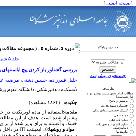
[
صفحه اصلی
]
جستجو در پایگاه
دوره ۵، شماره ۵ - ( مجموعه مقالات پروتزهای دندانی ۱۳۹۰ )
جلد ۵ شماره ۵ صفحات ۰-۰
بررسی گشتاور باز کردن پیچ اباتمنت‏ها
جستجوی پیشرفته
جلیل قنبرزاده
،
حسین دشتی
،
مرضیه عب
نظرسنجی
دانشکده دندانپزشکی، دانشگاه علوم پز
مطالب کدام بخش سایت بیشتر مورد
نیاز شماست؟
پرسش و پاسخ
چکیده:
(۱۸۶۴ مشاهده)
جشنواره شهید هدایت
کلینیک تخصصی دندانپزشکی
مقدمه
:استفاده از ماده لوبریکنت در 
مجله علمی
پیشنهاد شده است. هدف از این مطالعه م
نمایشگاه کتاب
خشک و آغشته به بزاق و پر شده از بزاق 
نمایشگاه مواد و تجهیزات
دندانپزشکی
مواد و روش‏ها
نیازمندیها
بر روی ایمپلنت‏های مربوطه محکم شدند 