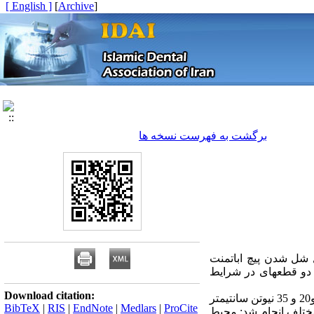
[ English ]
]
Archive
[
برگشت به فهرست نسخه ها
ل شل شدن پیچ اباتمنت
 دو قطعه‏ای در شرایط
Download citation:
:10 ایمپلنت ITI در داخل بلوک‏های آکریلی مانت شد. 10 اباتمنت یک قطعه‏ای با نیروی گشتاور 10 و20 و 35 نیوتن سانتیمتر
BibTeX
|
RIS
|
EndNote
|
Medlars
|
ProCite
مختلف انجام شد: محیط