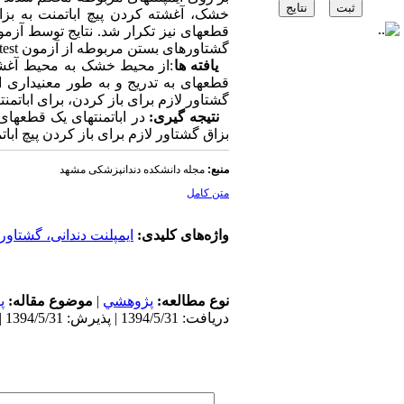
خشک، آغشته کردن پیچ اباتمنت به بزا
گشتاور‏های بستن مربوطه از آزمون One-Sample t-test استفاده شد (05/0 (α=.
یافته‏ ها
:از محیط خشک به محیط آغشته 
گشتاور لازم برای باز کردن، برای اباتمنت‏های 
نتیجه گیری:
در اباتمنت‏های یک قطعه‏ا
بزاق گشتاور لازم برای باز کردن پیچ اباتمنت 
منبع:
مجله دانشکده دندانپزشکی مشهد
متن کامل
واژه‌های کلیدی:
ایمپلنت دندانی، گشتاور 
نوع مطالعه:
پژوهشي
|
موضوع مقاله:
پ
دریافت: 1394/5/31 | پذیرش: 1394/5/31 | انتشار: 1394/5/31