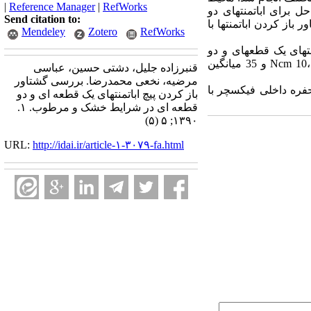
|
Reference Manager
|
RefWorks
برای اباتمنت‏های دو
Send citation to:
لیز شدند. برای مقایسه گشتاور باز کردن اباتمنت‏ها با
Mendeley
Zotero
RefWorks
‏های یک قطعه‏ای و دو
قطعه‏ای به تدریج و به طور معنی‏داری افزایش یافت (001/0P<). هنگام استفاده از هر سه گشتاور بستن Ncm 10، 20 و 35 میانگین
قنبرزاده جلیل، دشتی حسین، عباسی
مرضیه، نخعی محمدرضا. بررسی گشتاور
حفره داخلی فیکسچر با
باز کردن پیچ اباتمنت‏های یک قطعه‏ ای و دو
قطعه‏ ای در شرایط خشک و مرطوب. ۱.
۱۳۹۰; ۵ (۵)
URL:
http://idai.ir/article-۱-۳۰۷۹-fa.html