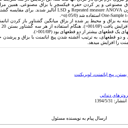
ق مصنوعی و پر کردن حفره فیکسچر با بزاق مصنوعی. همین مراحل 
قطعه‏ای نیز تکرار شد. نتایج توسط آزمون Repeated measure ANOVA و LSD آنا
به بزاق و محیط پر شده از بزاق میانگین گشتاور باز کردن اباتمنت
یک قطعه‏ای بیشتر از دو قطعه‏ای بود (001/0P<).
ی و دو قطعه‏ای، به ترتیب آغشته شدن پیچ اباتمنت با بزاق و پرشدن 
را افزایش می‏‎دهد.
بستن، پیچ اباتمنت، لوبریکنت
روتزهای دندانی
ارسال پیام به نویسنده مسئول