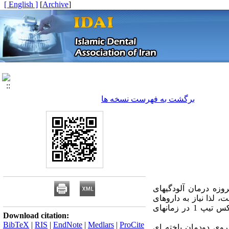
[ English ]
]
Archive
[
برگشت به فهرست نسخه ها
وزه درمان آلودگی‏های
 لذا نیاز به داروهای
ضدویروسی نوین احساس می‏گردد. در این پژوهش اثر بازدارندگی گیاه سرخارگل بر ویروس هرپس سیمپلکس تیپ 1 در زمان‏های
Download citation:
BibTeX
|
RIS
|
EndNote
|
Medlars
|
ProCite
روی دودمان یاخته ای