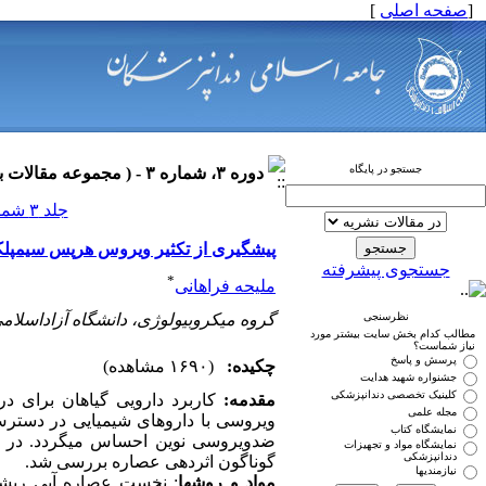
[
صفحه اصلی
]
جستجو در پایگاه
دوره ۳، شماره ۳ - ( مجموعه مقالات بیماری های دهان ۱۳۹۰ )
جلد ۳ شماره ۳ صفحات ۰-۰
پیشگیری از تکثیر ویروس هرپس سیمپلکس تیپ 1 با عصاره آبی ریشه
جستجوی پیشرفته
*
ملیحه فراهانی
نظرسنجی
گروه میکروبیولوژی، دانشگاه آزاداسلامی
مطالب کدام بخش سایت بیشتر مورد
نیاز شماست؟
پرسش و پاسخ
چکیده:
(۱۶۹۰ مشاهده)
جشنواره شهید هدایت
کلینیک تخصصی دندانپزشکی
مقدمه:
کاربرد دارویی گیاهان برای در
مجله علمی
ویروسی با داروهای شیمیایی در دسترس ب
نمایشگاه کتاب
نمایشگاه مواد و تجهیزات
دندانپزشکی
گوناگون اثردهی عصاره بررسی شد.
نیازمندیها
مواد و روش‏ها
: نخست عصاره آبی ریشه 