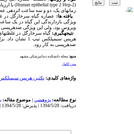
زمان‏های یک، دو و سه ساعت اثردهی عصاره 
یافته‏ ها:
ویروس بود، ولی این ویژگی ضدهرپسی 
نتیجه‎گیری:
گیاه سرخارگل در غلظت‏های 
هرپس سیمپلکس تیپ
ضدهرپسی به کار رود.
منبع:
مجله دانشکده دندانپزشکی مشهد
متن کامل
واژه‌های کلیدی:
تکثیر، هرپس سیمپلکس تیپ 1، س
نوع مطالعه:
پژوهشي
|
موضوع مقاله:
ب
دریافت: 1394/5/28 | پذیرش: 1394/5/28 | انتشار: 1394/5/28