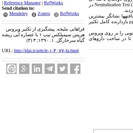
|
Reference Manager
|
RefWorks
(Human epithelial type 2 Hep-2) با ارزیابی (Cytopathic effect) CPE، اثرضدویروسی عصاره گیاهی با روش Neutralization Test (NT) در
Send citation to:
Mendeley
Zotero
RefWorks
ه‏ها نداشت. یافته‏ها نشانگر بیش‏ترین
ویژگی بازدارندگی این گیاه در یک ساعت پس از بردن ویروس بر روی یاخته‏ها بود که در رقت‏های μg/ml 900-500 بازدارنده کامل تکثیر
فراهانی ملیحه. پیشگیری از تکثیر ویروس
خوبی را بر روی ویروس
هرپس سیمپلکس تیپ ۱ با عصاره آبی ریشه
ی‏باشد تا در ساخت داروهای
گیاه سرخارگل. ۱. ۱۳۹۰; ۳ (۳)
URL:
http://idai.ir/article-۱-۳۰۷۷-fa.html