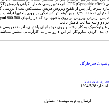
سرخارگل پس از تلقیح ویروس هرپس سیمپلکس تیپ 1 بررسی گردید.
عصاره گیاه سرخارگل در غلظت‏های μg/ml 900-50هیچ گونه اثر کشندگی بر روی یاخت
در دو و سه ساعت کاهش یافت.
غیرتوکسیک به کار رفته بر روی دودمان‏های یاخته‏ای، اثر ضدهرپسی 
 1 نشان داد. برای پیدا کردن سازوکار اثر این دارو نیاز به کارآزمایی بیش‏تر م
رخارگل
یماری های دهان
ارسال پیام به نویسنده مسئول