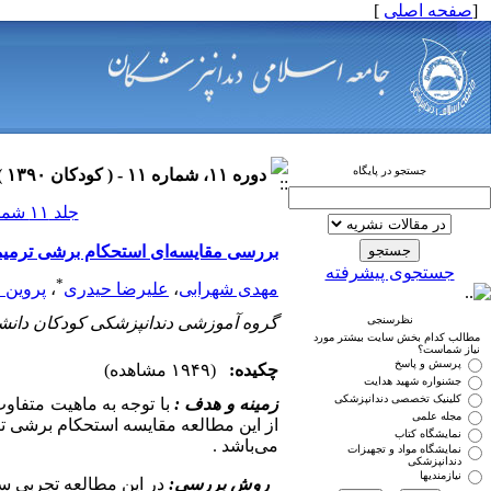
[
صفحه اصلی
]
جستجو در پایگاه
دوره ۱۱، شماره ۱۱ - ( کودکان ۱۳۹۰ )
جلد ۱۱ شماره ۱۱ صفحات ۰-۰
بررسی مقایسه‌ای استحکام برشی ترمیمهای
جستجوی پیشرفته
*
مهدی شهرابی
،
علیرضا حیدری
،
پروین 
نظرسنجی
گروه آموزشی دندانپزشکی کودکان دانشک
مطالب کدام بخش سایت بیشتر مورد
نیاز شماست؟
پرسش و پاسخ
چکیده:
(۱۹۴۹ مشاهده)
جشنواره شهید هدایت
کلینیک تخصصی دندانپزشکی
زمینه و هدف :
با توجه به ماهیت متفاوت 
مجله علمی
از این مطالعه مقایسه استحکام برشی ترم
نمایشگاه کتاب
می‌باشد .
نمایشگاه مواد و تجهیزات
دندانپزشکی
نیازمندیها
روش بررسی: