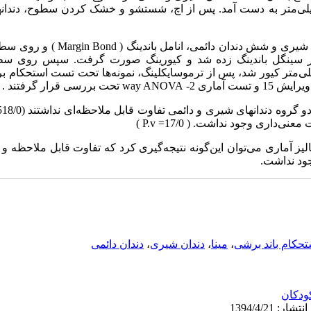
‌متر به دست آمد. پس از اچ، شستشو و خشک کردن سطوح، دندانها
روی سطوح به دست آمده شش دندان شیری و شش
ر سینگل باندینگ زده شد و کیورینگ صورت گرفت. سپس روی سط
لی‌متر کیور شد، پس از ترموسایکلینگ، نمونه‌ها تحت تست استحکام بر
‌داری وجود نداشت. ( 17/0= P.v )
الیز آماری می‌توان این‌گونه نتیجه‌گیری کرد که تفاوت قابل ملاحظه و
ود نداشت.
تحکام باند برشی
،
مینا
،
دندان شیری
،
دندان دائمی
ودکان