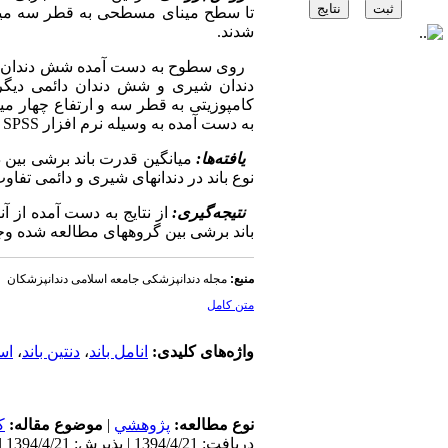
تا سطح مینای مسطحی به قطر سه میلی
شدند.
دندان شیری و شش دندان دائمی دیگ
کامپوزیتی به قطر سه و ارتفاع چهار می
به دست آمده به وسیله نرم افزار SPSS ویرایش 15 و تست آماری 2- way ANOVA تحت بررسی قرار گرفتند .
یافته‌ها:
نوع باند در دندانهای شیری و دائمی تفاوت معنی
نتیجه‌گیری:
از نتایج به دست آمده از آن
باند برشی بین گروههای مطالعه شده وج
منبع:
مجله دندانپزشکی جامعه اسلامی دندانپزشکان
متن کامل
واژه‌های کلیدی:
انامل باند
،
دنتین باند
،
اس
نوع مطالعه:
پژوهشي
|
موضوع مقاله:
ک
دریافت: 1394/4/21 | پذیرش: 1394/4/21 | انتشار: 1394/4/21