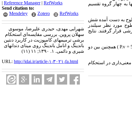
|
Reference Manager
|
RefWorks
 به چهار گروه تقسیم
Send citation to:
Mendeley
Zotero
RefWorks
 دندان دائمی، انامل باندینگ ( Margin Bond ) و روی سطوح به دست آمده شش
وح مورد نظر سیلندر
شهرابی مهدی، حیدری علیرضا، موسوی
شی قرار گرفتند. نتایج
سهلان پروین. بررسی مقایسه‌ای استحکام
برشی ترمیمهای کامپوزیت در کاربرد دنتین
باندینگ و انامل باندینگ روی مینای دندانهای
میانگین قدرت باند برشی بین دو گروه دندانهای شیری و دائمی تفاوت قابل ملاحظه‌ای نداشتند (518/0 = P.v ) همچنین بین دو
شیری و دائمی. ۱. ۱۳۹۰; ۱۱ (۱۱)
URL:
http://idai.ir/article-۱-۳۰۲۱-fa.html
 معنی‌داری در استحکام