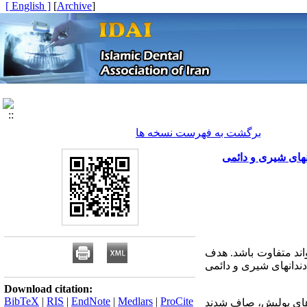
[ English ]
]
Archive
[
برگشت به فهرست نسخه ها
نهای شیری و دائمی
تواند متفاوت باشد. هدف
دندانهای شیری و دائمی
Download citation:
BibTeX
|
RIS
|
EndNote
|
Medlars
|
ProCite
وسیله کاغذهای پولیش، صاف شدند