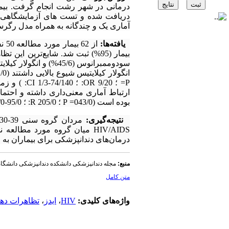
درمانی در شهر رشت انجام گرفت. بیما
دریافت شده و تست های آزمایشگاهی از
آماری یک و چندگانه به همراه مدل رگرس
یافته‌ها:
ارتباط آماری معنی‌داری داشته و احتما
بوده است (043/0= P ؛ 205/0 R: ؛ 95/0-044/0 CI: ).
نتیجه‌گیری:
HIV/AIDS میان گروه مورد مطالع
درمان‌های دندانپزشکی برای بیماران ب
منبع:
مجله دندانپزشکی دانشکده دندانپزشکی دانشگا
متن کامل
واژه‌های کلیدی:
HIV
،
ایدز
،
تظاهرات دها