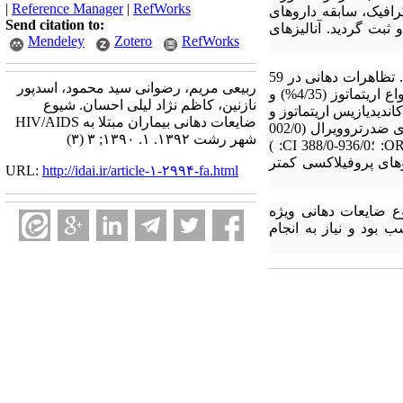
|
Reference Manager
|
RefWorks
افیک، سابقه داروهای
Send citation to:
بت گردید. آنالیزهای
Mendeley
Zotero
RefWorks
از 62 بیمار مورد مطالعه 50 نفر مرد و 12 نفر زن بودند و متوسط سن این افراد 3/11±5/40 سال بود. تظاهرات دهانی در 59
ربیعی مریم، رضوانی سید محمود، اسدپور
بیمار (95%) ثبت شد. شایع‌ترین این تظاهرات شامل پریودنتیت (7/67%)، کاندیدیازیس دهانی (9/41%) شامل انواع اریتماتوز (4/35%) و
نازنین، کاظم نژاد لیلی احسان. شیوع
نیز ضایعات کاندیدیازیس اریتماتوز و
ضایعات دهانی بیماران مبتلا به HIV/AIDS
انگولار کیلایتیس شیوع بالایی داشتند (001/0 P= ) . در این مطالعه بروز بیماری‌های پریودنتال با مصرف داروهای ضدرتروویرال (002/0
شهر رشت ۱۳۹۲. ۱. ۱۳۹۰; ۳ (۳)
P= ؛ 9/20 OR: ؛ 74/140-1/3 CI: ) و زمان سپری شده از تشخیص بیماری بر حسب سال (024/0 P= ؛603/0 OR: ؛936/0-388/0 CI: )
وهای پروفیلاکسی کمتر
URL:
http://idai.ir/article-۱-۲۹۹۴-fa.html
ه شیوع ضایعات دهانی ویژه
سب بود و نیاز به انجام