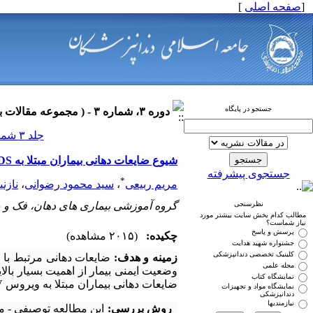
[
صفحه اصلی
]
جستجو در پایگاه
دوره ۳، شماره ۳ - ( مجموعه مقالات بیماری های دهان ۱۳۹۰ )
جلد ۳ شماره ۳ صفحات ۰-۰
شیوع ضایعات دهانی بیماران مبتلا به HIV/AIDS شهر رشت 1392
جستجوی پیشرفته
*
مریم ربیعی
،
سید محمود رضوانی
،
نازن
نظرسنجی
گروه آموزشی بیماری های دهان، فک و 
مطالب کدام بخش سایت بیشتر مورد
نیاز شماست؟
پرسش و پاسخ
چکیده:
(۲۰۱۵ مشاهده)
جشنواره شهید هدایت
کلینیک تخصصی دندانپزشکی
زمینه و هدف:
مجله علمی
وضعیت ایمنی بیمار از اهمیت بسیار بال
نمایشگاه کتاب
ضایعات دهانی بیماران مبتلا به ویروس HIV بود.
نمایشگاه مواد و تجهیزات
دندانپزشکی
نیازمندیها
روش بررسی: