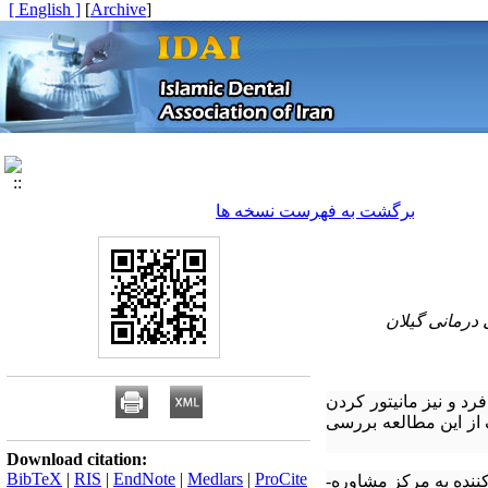
[ English ]
]
Archive
[
برگشت به فهرست نسخه ها
درمانی گیلان
پروگنوز فرد و نیز مانیتور کردن
 از این مطالعه بررسی
Download citation:
BibTeX
|
RIS
|
EndNote
|
Medlars
|
ProCite
 بررسی مشکلات دهانی در بیماران مبتلا به HIV مراجعه کننده به مرکز مشاوره-