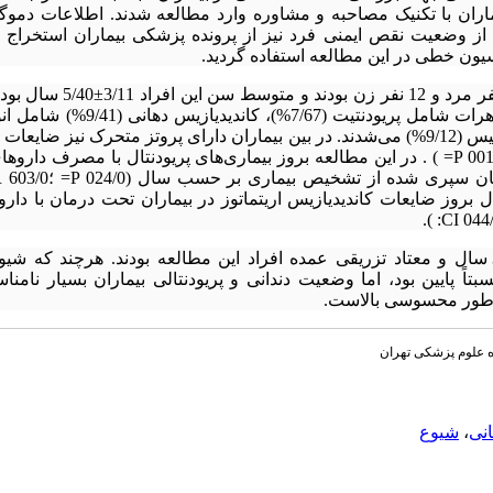
ران با تکنیک مصاحبه و مشاوره وارد مطالعه شدند. اطلاعات دموگر
 وضعیت نقص ایمنی فرد نیز از پرونده پزشکی بیماران استخراج و ث
یون خطی در این مطالعه استفاده گردید.
سودوممبرانوس (45/6%) و انگولار کیلایتیس (9/12%) می‌شدند. در بین بیماران دارای پروتز متحرک 
ل بروز ضایعات کاندیدیازیس اریتماتوز در بیماران تحت درمان با دار
مردان گروه سنی 39-30 سال و معتاد تزریقی عمده افراد این مطالعه بودند. هرچند ک
ه نسبتاً پایین بود، اما وضعیت دندانی و پریودنتالی بیماران بسیار نامنا
ه طور محسوسی بالاست.
ه علوم پزشکی تهران
نی
،
شیوع