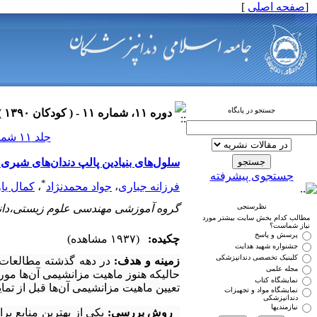
[
صفحه اصلی
]
جستجو در پایگاه
دوره ۱۱، شماره ۱۱ - ( کودکان ۱۳۹۰ )
جلد ۱۱ شماره ۱۱ صفحات ۰-۰
سلول‌های بنیادین پالپ دندان‌های شیری
جستجوی پیشرفته
*
فرزانه جباری
،
جواد محمدنژاد
،
کمال یا
نظرسنجی
گروه آموزشی مهندسی علوم زیستی،دانشک
مطالب کدام بخش سایت بیشتر مورد
نیاز شماست؟
پرسش و پاسخ
چکیده:
(۱۹۳۷ مشاهده)
جشنواره شهید هدایت
کلینیک تخصصی دندانپزشکی
زمینه و هدف:
در دهه گذشته مطالعات ف
مجله علمی
حالیکه هنوز ماهیت مزانشیمی آن‌ها مو
نمایشگاه کتاب
تعیین ماهیت مزانشیمی آن‌ها قبل از تمای
نمایشگاه مواد و تجهیزات
دندانپزشکی
نیازمندیها
روش بررسی:
یکی از بهترین منابع بر