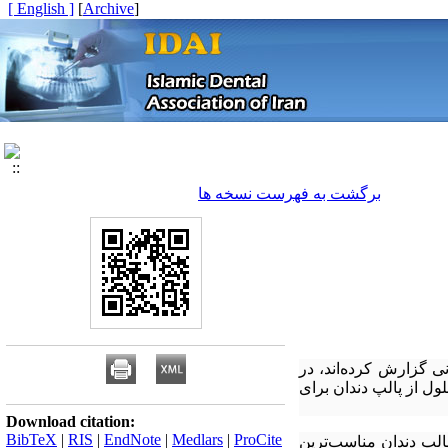
[ English ]
]
Archive
[
برگشت به فهرست نسخه ها
ی گزارش کرده‌اند، در
ل از پالپ دندان برای
Download citation:
BibTeX
|
RIS
|
EndNote
|
Medlars
|
ProCite
پالپ دندان مناسب‌ترین