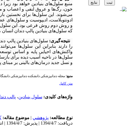
منبع سلول‌های بنیادین خواهد بود زیرا 
خون، رگ‌ها و عروق لنفی و اعصاب و مای
ادونتوبلاست، ادیپوسیت و سلول‌های عص
و روش دوم روش فرعی بود. این سلول‌ها
که سلول‌های بنیادین پالپ دندان انسان می‌توانند ساختا
نتیجه‌گیری:
را دارند بنابراین این سلول‌ها می‌توا
واکنش‌های احیایی پایه و اساس توسع
سلول‌ها در ناحیه آسیب دیده برای باز
و نسل جدید درمان‌های بالینی بر مبنای پد
منبع:
مجله دندانپزشکی دانشکده دندانپزشکی دانشگا
متن کامل
واژه‌های کلیدی:
سلول بنیادین
،
پالپ دند
نوع مطالعه:
پژوهشي
|
موضوع مقاله:
ک
دریافت: 1394/4/7 | پذیرش: 1394/4/7 | انتشار: 1394/4/7