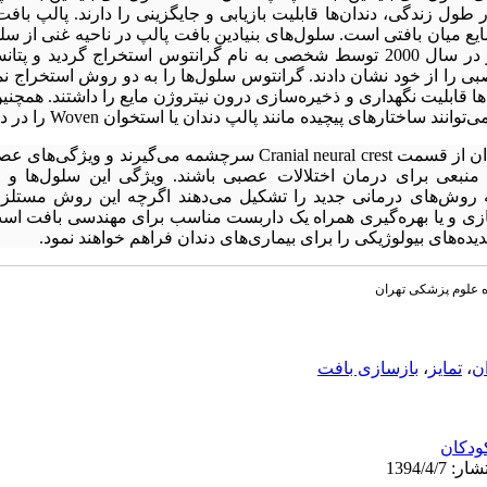
در طول زندگی، دندان‌ها قابلیت بازیابی و جایگزینی را دارند. پالپ 
ع میان بافتی است. سلول‌های بنیادین بافت پالپ در ناحیه غنی از سل
می‌شوند. این سلول‌ها برای نخستین بار در سال 2000 توسط شخصی به نام گرانتوس استخراج
بی را از خود نشان دادند. گرانتوس سلول‌ها را به دو روش استخراج 
 قابلیت نگهداری و ذخیره‌سازی درون نیتروژن مایع را داشتند. همچن
رهای پیچیده مانند پالپ دندان یا استخوان Woven را در داخل بدن تشکیل دهند.
سلول‌های بنیادین پالپ دندان از قسمت Cranial neural crest سرچشمه می‌گ
نند منبعی برای درمان اختلالات عصبی باشند. ویژگی این سلول‌ها و ت
ه روش‌های درمانی جدید را تشکیل می‌دهند اگرچه این روش مستلز
سازی و یا بهره‌گیری همراه یک داربست مناسب برای مهندسی بافت اس
یده‌های بیولوژیکی را برای بیماری‌های دندان فراهم خواهند نمود.
ه علوم پزشکی تهران
ان
،
تمایز
،
بازسازی بافت
ودکان