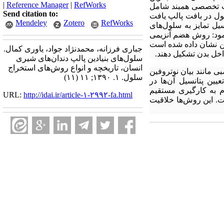
|
Reference Manager
|
RefWorks
بافت تخصصی همبند شامل
Send citation to:
ول در بافت پالپ یافت
Mendeley
Zotero
RefWorks
 گردید و پتانسیل تمایز به سلول‌های
نمود: روش هضم آنزیمی
ین نشان داده شده است
جباری فرزانه، محمدنژاد جواد، یاوری کمال.
سلول‌های بنیادین پالپ دندان‌های شیری
انسان، تاریخچه و انواع روش‌های استخراج
یرند و ویژگی‌های عصبی مانند بیان نوتروفین
سلول. ۱. ۱۳۹۰; ۱۱ (۱۱)
عیین پتانسیل آن‌ها در
م به کارگیری مستقیم
URL:
http://idai.ir/article-۱-۲۹۹۲-fa.html
ت. این روش‌ها خلاقیت