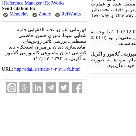
|
Reference Manager
|
RefWorks
‌ها بر اساس معیارهای ISO 20795-1 به قالب فلزی متصل شده و عملیات
Send citation to:
انجام شد. دندان‌ها پس از اتصال به آکریل توسط دستگاه UTM با سرعت 1 میلی‌متر بر دقیقه، تحت تأثیر
Mendeley
Zotero
RefWorks
نیروی کششی قرار گرفتند و نیروی شکست ثبت شد. جهت آزمون نتایج، از آنالیز One-way ANOVA ، Tukey HSD و Two-way
قهرمانی لقمان، نخبه الفقهایی حانیه،
آزمون آنالیز واریانس نشان داد که بین استحکام باند گروه مختلف اختلاف معنی‌داری وجود داشت (0 12 /0 P= ) با توجه به
شهابی سیما، تمیزی حسن، فاطمی
نتایج آزمون Tukey مشخص شد که فقط بین گروه مونومر/ بدون تغییر و بدون تغییر/ بدون تغییر که این اختلاف معنی‌دار بود (0 01 /0
مصطفی. بررسی تأثیر روش‌های
آماده‌سازی دندان بر میزان استحکام باند
کششی دندان مصنوعی کامپوزیتی گلامور
زیتی گلامور و آکریل
به آکریل. ۱. ۱۳۹۳; ۱۲ (۱۲)
تمام نمونه‌ها به صورت
URL:
http://idai.ir/article-۱-۲۹۹۱-fa.html