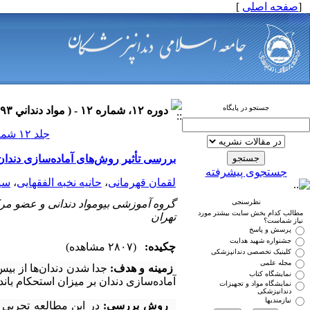
[
صفحه اصلی
]
جستجو در پایگاه
دوره ۱۲، شماره ۱۲ - ( مواد دنداني ۱۳۹۳ )
جلد ۱۲ شماره ۱۲ صفحات ۰-۰
بررسی تأثیر روش‌های آماده‌سازی دندان
جستجوی پیشرفته
لقمان قهرمانی
،
حانیه نخبه الفقهایی
،
سی
نظرسنجی
گروه آموزشی بیومواد دندانی و عضو مر
مطالب کدام بخش سایت بیشتر مورد
تهران
نیاز شماست؟
پرسش و پاسخ
جشنواره شهید هدایت
چکیده:
(۲۸۰۷ مشاهده)
کلینیک تخصصی دندانپزشکی
مجله علمی
زمینه و هدف:
جدا شدن دندان‌ها از بیس
نمایشگاه کتاب
آماده‌سازی دندان بر میزان استحکام بان
نمایشگاه مواد و تجهیزات
دندانپزشکی
نیازمندیها
روش بررسی: