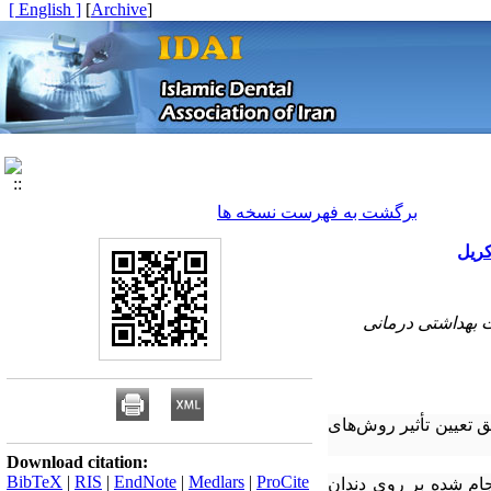
[ English ]
]
Archive
[
برگشت به فهرست نسخه ها
کریل
 بهداشتی درمانی
یق تعیین تأثیر روش‌های
Download citation:
BibTeX
|
RIS
|
EndNote
|
Medlars
|
ProCite
ی‌های انجام شده بر روی دندان