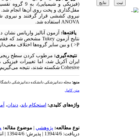
ANOVA استفاده شد.
یافته‌ها:
P< ) و بین سایر گروه‌ها اختلاف معنی‌داری وجود نداشت ( 17 /0 P= ) . تمامی نمونه‌ها به صورت Cohesive شکسته شدند.
نتیجه‌گیری:
مرطوب کردن سطح ریجی با 
ایران آکریل ‌شد، اما تغییرات فیزیکی ه
Cohesive شکسته شدند، نتیجه می‌گیریم که باند بین این نوع دندان و این نوع آکریل مستحکم‌تر از اتصالات درون خود دندان بود.
منبع:
مجله دندانپزشکی دانشکده دندانپزشکی دانشگا
متن کامل
واژه‌های کلیدی:
استحکام باند
،
دندان
،
آم
نوع مطالعه:
پژوهشي
|
موضوع مقاله:
م
دریافت: 1394/4/6 | پذیرش: 1394/4/6 | انتشار: 1394/4/6