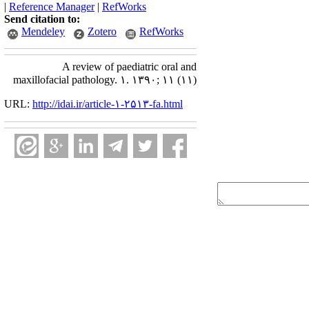
|
Reference Manager
|
RefWorks
Send citation to:
Mendeley
Zotero
RefWorks
A review of paediatric oral and
maxillofacial pathology. ۱. ۱۳۹۰; ۱۱ (۱۱)
URL:
http://idai.ir/article-۱-۲۵۱۳-fa.html