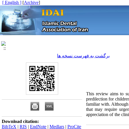
[ English ]
]
Archive
[
برگشت به فهرست نسخه ها
This review aims to su
predilection for childre
familiar with. Although
that may require urgen
appreciation of the clin
Download citation:
BibTeX
|
RIS
|
EndNote
|
Medlars
|
ProCite