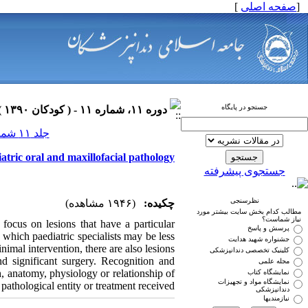
]
صفحه اصلی
[
جستجو در پایگاه
دوره ۱۱، شماره ۱۱ - ( کودکان ۱۳۹۰ )
جلد ۱۱ شماره ۱۱ صفحات ۰-۰
atric oral and maxillofacial pathology
جستجوی پیشرفته
نظرسنجی
چکیده:
(۱۹۴۶ مشاهده)
مطالب کدام بخش سایت بیشتر مورد
نیاز شماست؟
focus on lesions that have a particular
پرسش و پاسخ
s which paediatric specialists may be less
جشنواره شهید هدایت
imal intervention, there are also lesions
کلینیک تخصصی دندانپزشکی
and significant surgery. Recognition and
مجله علمی
th, anatomy, physiology or relationship of
نمایشگاه کتاب
نمایشگاه مواد و تجهیزات
pathological entity or treatment received.
دندانپزشکی
نیازمندیها