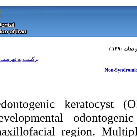
[ English ]
]
Archive
[
برگشت به فهرست نسخه ها
Odontogenic 
developmental
maxillofacial 
Download citation:
BibTeX
|
RIS
|
EndNote
|