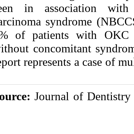
Medlars
|
ProCite
|
seen in assoc
Reference Manager
|
RefWorks
carcinoma syn
Send citation to:
Mendeley
Zotero
5% of patient
RefWorks
without concomi
Non-Syndromic Multiple
Odontogenic Keratocyst: A
report represen
Case Report. ۱. ۱۳۹۰; ۴
(۴)
URL:
http://idai.ir/article-۱-۲۴۴۴-
fa.html
Source:
Journal