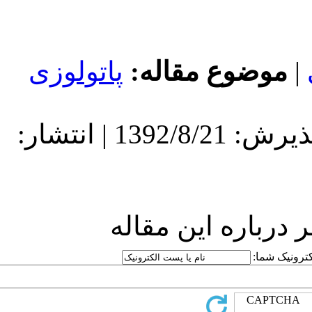
له
پاتولوزی
دریافت: 1392/8/21 | پذیرش: 1392/8/21 | انتشار:
قاله