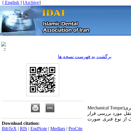
[ English ]
]
Archive
[
برگشت به فهرست نسخه ها
اخیراٌ تنوع فراوانی در ارائه تورک هدف توسط محدودکننده‌های مکانیکی تورک از نوع فنری(Mechanical Torque
رت مستقل مورد بررسی قرار
رک از نوع فنری صورت
Download citation:
BibTeX
|
RIS
|
EndNote
|
Medlars
|
ProCite