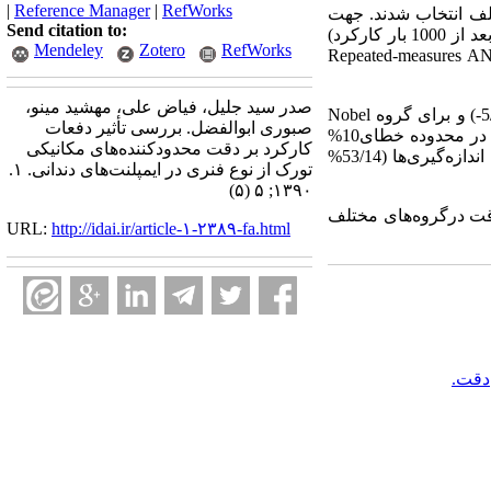
|
Reference Manager
|
RefWorks
گروه سازنده مختلف انتخاب شدند. جهت
Send citation to:
ثبت دقت، میزان تورک نهایی (Peak torque value) 10 بار متوالی و در 10 نوبت توسط گیج تورک تونیچی(قبل و بعد از 1000 بار کارکرد)
Mendeley
Zotero
RefWorks
بر محاسبه ضریب تکرارپذیری ICC، آزمون واریانس داده‌های تکراری دو طرفهRepeated-measures ANOVA
صدر سید جلیل، فیاض علی، مهشید مینو،
محدوده قدر مطلق خطای محاسبه شده برای گروه 3i Ncm) 3 تا 5/3-)، برای گروه ITI، Ncm)1 تا 5/2-) و برای گروه Nobel
صبوری ابوالفضل. بررسی تأثیر دفعات
Biocare Ncm) 2+ ,4-) بود که با دو گروه دیگر اختلاف معنی‌داری داشت (05/0P<). تمامی نمونه‌ها در گروه ITI در محدوده خطای10%
کارکرد بر دقت محدودکننده‌های مکانیکی
قرار داشتند. در گروه Nobel Biocare در حدوده 5% اندازه‌گیری‌ها (4/11% حداکثر) و در گروه 3i در حدود 9% اندازه‌گیری‌ها (53/14%
تورک از نوع فنری در ایمپلنت‌های دندانی. ۱.
۱۳۹۰; ۵ (۵)
قت درگروه‌های مختلف
URL:
http://idai.ir/article-۱-۲۳۸۹-fa.html
دقت.