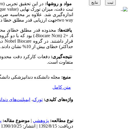
مواد و روشها:
two wayجهت ارزیابی قدر مطلق خطا در میان سه گروه مورد آزمون بکار رفت.
یافته‌ها:
حداکثر) خطای بیش از 10% نشان دادند.
نتیجه‌گیری:
دفعات کارکرد دقت محدودکن
متفاوت است.
منبع:
مجله دانشکده دندانپزشکی دانش
متن کامل
واژه‌های کلیدی:
تورک
،
ایمپلنت‌های دندان
نوع مطالعه:
پژوهشي
|
موضوع مقاله:
پ
دریافت: 1392/8/15 | انتشار: 1390/10/25