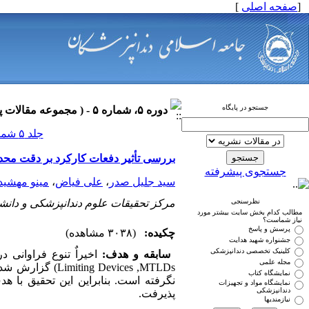
[
صفحه اصلی
]
جستجو در پایگاه
دوره ۵، شماره ۵ - ( مجموعه مقالات پروتزهای دندانی ۱۳۹۰ )
جلد ۵ شماره ۵ صفحات ۰-۰
بررسی تأثیر دفعات کارکرد بر دقت محدود
جستجوی پیشرفته
سید جلیل صدر
،
علی فیاض
،
مینو مهشید
نظرسنجی
مرکز تحقیقات علوم دندانپزشکی و دانش
مطالب کدام بخش سایت بیشتر مورد
نیاز شماست؟
پرسش و پاسخ
چکیده:
(۳۰۳۸ مشاهده)
جشنواره شهید هدایت
کلینیک تخصصی دندانپزشکی
سابقه و هدف:
مجله علمی
Devices ,MTLDs
نمایشگاه کتاب
نگرفته است. بنابراین این تحقیق با ه
نمایشگاه مواد و تجهیزات
دندانپزشکی
پذیرفت.
نیازمندیها