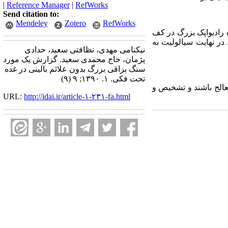
|
Reference Manager
|
RefWorks
Send citation to:
Mendeley
Zotero
RefWorks
ک توده رادیواپک بزرگ در کف
در نهایت سیالولیت به
نیکنامی مهدی، نظافتی سعید، حدادی
پژمان، حاج محمدی سعید. گزارش یک مورد
سنگ بزاقی بزرگ بدون علائم بالینی در غده
تحت فکی. ۱. ۱۳۹۰; ۹ (۹)
عالج باشند و تشخیص و
URL:
http://idai.ir/article-۱-۲۳۱-fa.html