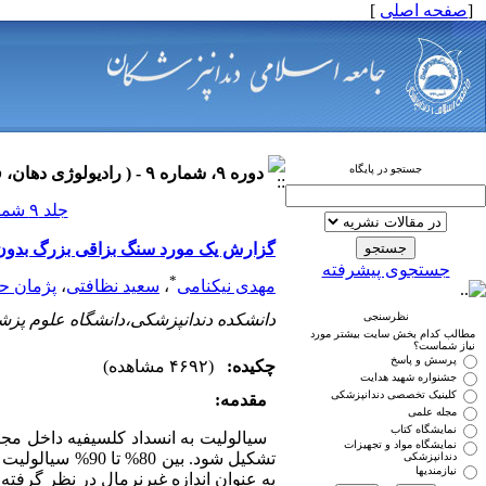
[
صفحه اصلی
]
جستجو در پایگاه
دوره ۹، شماره ۹ - ( رادیولوژی دهان، فک و صورت ۱۳۹۰ )
جلد ۹ شماره ۹ صفحات ۰-۰
گزارش یک مورد سنگ بزاقی بزرگ بدون ع
جستجوی پیشرفته
*
مهدی نیکنامی
،
سعید نظافتی
،
پژمان ح
نظرسنجی
دانشکده دندانپزشکی،دانشگاه علوم پزش
مطالب کدام بخش سایت بیشتر مورد
نیاز شماست؟
پرسش و پاسخ
چکیده:
(۴۶۹۲ مشاهده)
جشنواره شهید هدایت
کلینیک تخصصی دندانپزشکی
مقدمه:
مجله علمی
نمایشگاه کتاب
سیالولیت به انسداد کلسیفیه داخل مجر
نمایشگاه مواد و تجهیزات
دندانپزشکی
نیازمندیها
به عنوان اندازه غیرنرمال در نظر گرفت