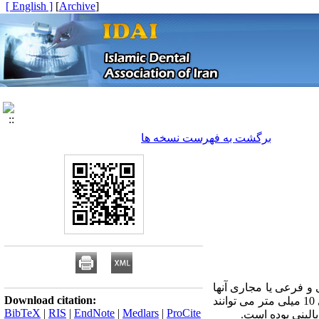
[ English ]
]
Archive
[
برگشت به فهرست نسخه ها
 فرعی یا مجاری آنها
Download citation:
تشکیل شود. بین 80% تا 90% سیالولیت معمولا در اندازه بین 5 تا 10 میلی متر هستند و همه سیالولیت ها، بالای 10 میلی متر می توانند
BibTeX
|
RIS
|
EndNote
|
Medlars
|
ProCite
الینی بوده است.