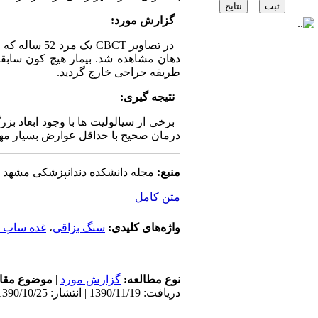
گزارش مورد:
در تصاویر CT
دهان مشاهده شد. بیمار هیچ کون سابقه
طریقه جراحی خارج گردید.
نتیجه گیری:
برخی از سیالولیت ها با وجود ابعاد ب
درمان صحیح با حداقل عوارض بسیار م
منبع:
مجله دانشکده دندانپزشکی مشهد
متن کامل
واژه‌های کلیدی:
سنگ بزاقی
،
غده ساب من
نوع مطالعه:
گزارش مورد
|
موضوع مقال
دریافت: 1390/11/19 | انتشار: 1390/10/25