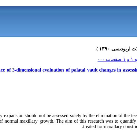
e of 3-dimensional evaluation of palatal vault changes in assessi
y expansion should not be assessed solely by the elimination of the teet
of normal maxillary growth. The aim of this research was to quantify 
treated for maxillary constri