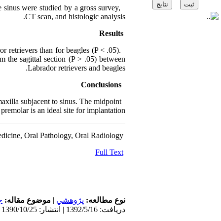
e sinus were studied by a gross survey,
CT scan, and histologic analysis.
Results
r retrievers than for beagles (P < .05).
om the sagittal section (P > .05) between
Labrador retrievers and beagles.
Conclusions
axilla subjacent to sinus. The midpoint
premolar is an ideal site for implantation.
dicine, Oral Pathology, Oral Radiology
Full Text
ج
موضوع مقاله:
|
پژوهشي
نوع مطالعه:
دریافت: 1392/5/16 | انتشار: 1390/10/25