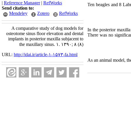
|
Reference Manager
|
RefWorks
Ten beagles and 8 Labra
Send citation to:
Mendeley
Zotero
RefWorks
A comparative study of dog models for
In the posterior maxilla
osteotome sinus floor elevation and dental
There was no significan
implants in posterior maxilla subjacent to
the maxillary sinus. ۱. ۱۳۹۰; ۸ (۸)
URL:
http://idai.ir/article-۱-۱۵۷۳-fa.html
As an animal model, the