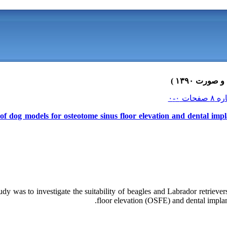
f dog models for osteotome sinus floor elevation and dental impla
tudy was to investigate the suitability of beagles and Labrador retrieve
floor elevation (OSFE) and dental implant