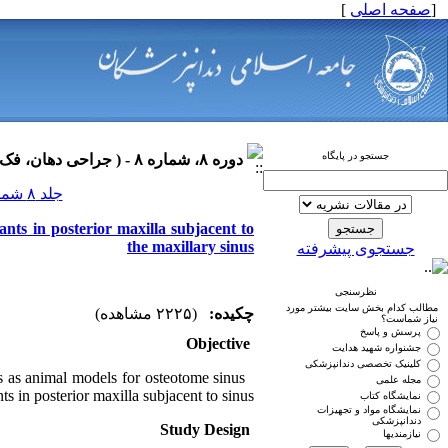
]
صفحه اصلی
[
جستجو در پایگاه
دوره ۸، شماره ۸ - ( جراحی دهان، فک و صورت ۱۳۹۰ )
جلد ۸ شماره ۸ صفحات ۰-۰
nts in posterior maxilla subjacent to
the maxillary sinus
جستجوی پیشرفته
نظرسنجی
مطالب کدام بخش سایت بیشتر مورد
چکیده:
(۲۲۲۵ مشاهده)
نیاز شماست؟
پرسش و پاسخ
Objective
جشنواره شهید هدایت
کلینیک تخصصی دندانپزشکی
rs as animal models for osteotome sinus
مجله علمی
s in posterior maxilla subjacent to sinus.
نمایشگاه کتاب
نمایشگاه مواد و تجهیزات
دندانپزشکی
Study Design
نیازمندیها