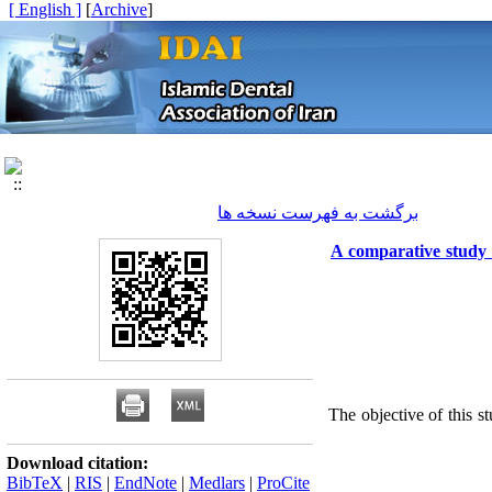
[ English ]
]
Archive
[
برگشت به فهرست نسخه ها
A comparative study o
The objective of this s
Download citation:
BibTeX
|
RIS
|
EndNote
|
Medlars
|
ProCite