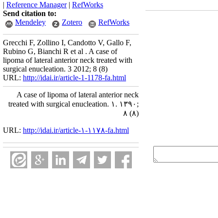
|
Reference Manager
|
RefWorks
Send citation to:
Mendeley
Zotero
RefWorks
Grecchi F, Zollino I, Candotto V, Gallo F,
Rubino G, Bianchi R et al . A case of
lipoma of lateral anterior neck treated with
surgical enucleation. 3 2012; 8 (8)
URL:
http://idai.ir/article-1-1178-fa.html
A case of lipoma of lateral anterior neck
treated with surgical enucleation. ۱. ۱۳۹۰;
۸ (۸)
URL:
http://idai.ir/article-۱-۱۱۷۸-fa.html