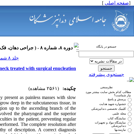
]
صفحه اصلی
[
جستجو در پایگاه
دوره ۸، شماره ۸ - ( جراحی دهان، فک و صورت ۱۳۹۰ )
جلد ۸ شماره ۸ صفحات ۰-۰
 neck treated with surgical enucleation
جستجوی پیشرفته
نظرسنجی
چکیده:
(۲۵۶۱ مشاهده)
مطالب کدام بخش سایت بیشتر مورد
نیاز شماست؟
y present as painless masses with slow
پرسش و پاسخ
 grow deep in the subcutaneous tissue, in
جشنواره شهید هدایت
gion up to the ascending branch of the
کلینیک تخصصی دندانپزشکی
volved the pharyngeal and the superior
مجله علمی
lties in the patient, preventing regular
نمایشگاه کتاب
نمایشگاه مواد و تجهیزات
performed. The complete resolution after
دندانپزشکی
thy of description. A correct diagnosis
نیازمندیها