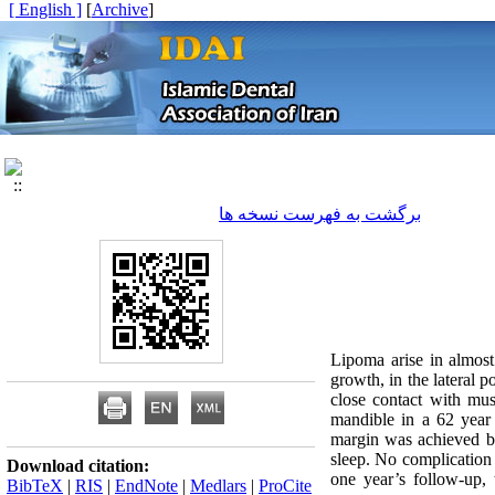
[ English ]
]
Archive
[
برگشت به فهرست نسخه ها
Lipoma arise in almost
growth, in the lateral 
close contact with mus
mandible in a 62 year 
margin was achieved by 
sleep. No complication 
Download citation:
one year’s follow‑up, 
BibTeX
|
RIS
|
EndNote
|
Medlars
|
ProCite