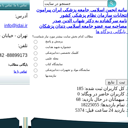
تماس با ما: تماس با ما
بیانیه انجمن اسلامی جامعه پزشکی ایران پیرامون
انتخابات سازمان نظام پزشکی کشور
آدرس:
نامه سرگشاده به دکتر شهاب الدین صدر
info@idai.ir
مصاحبه سه عضو جامعه اسلامی دندان پزشکان
بایگانی دیدگاه ها
تهران - خیابان 
مطالب کدام بخش سایت بیشتر مورد نیاز شماست؟
پرسش و پاسخ
تلفن:
جشنواره شهید هدایت
کلینیک تخصصی دندانپزشکی
88899173- 88890342
مجله علمی
نمایشگاه کتاب
بایگانی مطالب:
نمایشگاه مواد و تجهیزات دندانپزشکی
تماس با ما
نیازمندیها
:. کل کاربران ثبت شده: 185
:. کاربران حاضر در وبگاه: 0
:. میهمانان در حال بازدید: 68
:. تمام بازدید‌ها: 18225055
:. بازدید 24 ساعت قبل: 5374