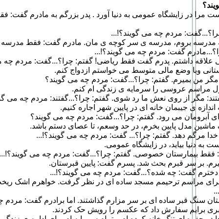
یند؟
 مرا در زایشگاه عمومی به دنیا آورد . پدر بزرگم به مادرم گفت: فق
؟...گفت: مردم چه می گویند؟!...
مدرسه بروم، مدرسه ی سر کوچه ی مان. مادرم گفت: فقط مدرسه ی 
...مادرم گفت: مردم چه می گویند؟!...
 علاقه داشتم. پدرم گفت فقط ریاضی! گفتم: چرا؟...گفت: مردم چه م
تانی وبا وضع مالی متوسط می خواستم ازدواج کنم.
گر من بمیرم. گفتم: چرا؟...گفت: مردم چه می گویند؟
 مراسم عروسی را سرمایه ی زندگی ام کنم.
تند: مگر از روی نعش ما رد شوی. گفتم: چرا؟...گفتند: مردم چه می گوین
ندازه ی جیبمان خانه ای در پایین شهر اجاره کنیم.
 آبرومان می رود. گفتم: چرا؟...گفت: مردم چه می گویند؟
ماشین مدل پایین بخرم، در حد وسعم، تا عصای دستم باشد.
 مرگم دهد. گفتم: چرا؟... گفت: مردم چه می گویند؟!...
ت به دنیا بیاید، در زایشگاه عمومی.
 فقط بیمارستان خصوصی. گفتم: چرا؟...گفت: مردم چه می گویند؟!...
رم. بر سر قبرم بحث شد. پسرم گفت: پایین قبرستان.
دخترم گفت: چه شده؟...گفت: مردم چه می گویند؟!...
 برای مراسم ترحیمم مسجد ساده ای در نظر گرفت. خواهرم اشک ریخ
.
 سنگ قبر ساده ای بر سر مزارم گذاشتند. اما برادرم گفت: مردم چه
 برایم سفارش داد که عکسم را رویش حک کردند.
جا در حفره ای تنگ خانه کرده ام و تمام سرمایه ام برای ادامه ی زندگ