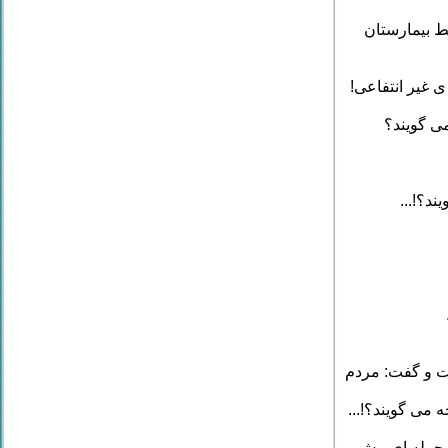
ط بیمارستان
غیر انتفاعی!
ی گویند؟
د؟!...
ت و گفت: مردم
 می گویند؟!...
ی جمله ای بیش