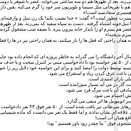
ی‌زنه. بعد از ظهرها هم دو سه ساعتی می‌خوابه. عصر با شوهر یا دو
م با تفریحاتی مثل سینما و تلویزیون سر خود را گرم می‌کنه. یقین دار
 همسری سعادتمند است!»
رت چطور است؟» گفت: « خدا نصیب نکند! یک زن تنبل و وارفته‌ای دا
 تنبل‌خونه اشتباه گرفته . دست به سیاه سفید که نمی‌زنه. بعد از ظهره
ر هم پسرم او را بایداز خانه بیرون ببره. تا نصفه شب مشغول گردشه
سرم بدبخته!»
به همان راحتی که قفل ها را باز میکنند، به همان راحتی نیز در ها را قفل 
ل آخر دانشگاه را می گذراند به خاطر پروژه ای که انجام داده بود جای
او در پروژه خود از ۵۰ نفر خواسته بود تا دادخواستی مبنی بر کنترل سخت و یا ح
ید توسط دولت را امضا کنند و برای این خواسته خود دلایل زیر را عنوا
 علاقه ای نشان ندادند و اما فقط یک نفر می دانست که ماده شیمیایی
اقع همان آب است!
نشجوی فوق " ما چقدر زود باور هستیم " بود!