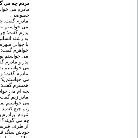
مردم چه می گو
مادرم می خواست
خصوصی.
مادرم گفت: چرا
می خواستم به 
پدرم گفت: چرا؟
به رشته انسانی
با جوانی شهرس
خواهرم گفت: م
می خواستم پول
پدر و مادرم گف
می خواستیم به ا
مادرم گفت: وای
می خواستم یک 
همسرم گفت: خدا
بچه ام می خواس
مادر زنم گفت:
می خواستم بمی
زنم جیغ کشید. 
مُردم. برادرم
چه می گویند؟!..
از طرف قبرستان
خودش سنگ قبری
حالا من در این