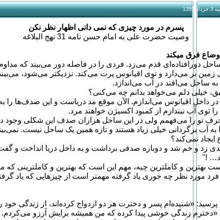
1393
پسرم در مورد چیزی که نمی دانی اظهار نظر نکن
وصیت حضرت علی به امام حسن نامه 31 نهج البلاغه
اوضاع فرق میکند
احل دورافتاده‌ای قدم می‌زد. فردی را در فاصله دور می‌بیند که مداو
 زمین بر می‌دارد و توی اقیانوس پرت می‌کند. نزدیکتر می‌شود، می‌بی
ه ساحل می‌افتد در آب می‌اندازد.
ق، خیلی دلم می‌خواهد بدانم چه می‌کنی؟
 در داخل اقیانوس می‌اندازم. الآن موقع مد دریاست و این صدف‌ها را به
ا را توی آب نیندازم از کمبود اکسیژن خواهند مرد.
ف تو را می‌فهمم ولی در این ساحل هزاران صدف این شکلی وجود دار
را به آب برگردانی خیلی زیاد هستند و تازه همین یک ساحل نیست. نمی‌بین
ایجاد نمی‌کند؟
ی زد و خم شد و دوباره صدفی برداشت و به داخل دریا انداخت و گفت:
… !"
ت بهترین و کاملترین چیه، مهم این است که بهترین و کاملترینی که ما 
ه فرد مورد نظر چه جوری یاد گرفته مهمتر است از چیزهایی که یاد گرفت
رسید: «شنیده‌ام پسر و دخترت هر دو ازدواج کرده‌اند، از زندگی خود
 «دخترم زندگی خوشی پیدا کرده که من همیشه برایش آرزو می‌کردم. اب