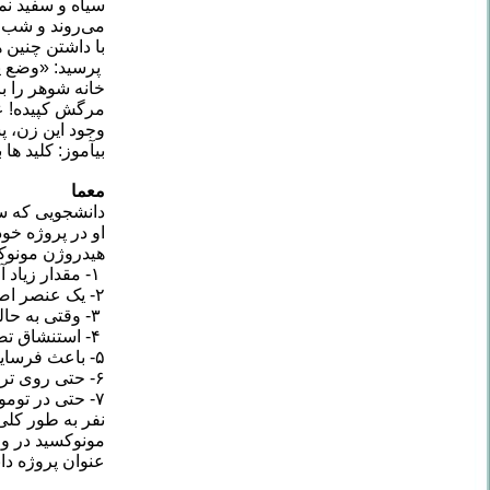
سیاه و سفید نم
می‌روند و شب ه
با داشتن چنین
پرسید: «وضع پس
خانه شوهر را با
مرگش کپیده! عص
وجود این زن، پ
بیآموز: کلید ها 
معما
دانشجویی که سا
هیدروژن مونوکس
۱- مقدار زیاد آن باعث عرق کردن زیاد و استفراغ می شود.
۲- یک عنصر اصلی باران اسیدی است.
۳- وقتی به حالت گاز در می آید بسیار سوزاننده است.
۴- استنشاق تصادفی آن باعث مرگ فرد می شود.
۵- باعث فرسایش اجسام می شود.
۶- حتی روی ترمز اتوموبیل ها اثر منفی می گذارد.
نفر به طور کلی
مونوکسید در و
عنوان پروژه دا