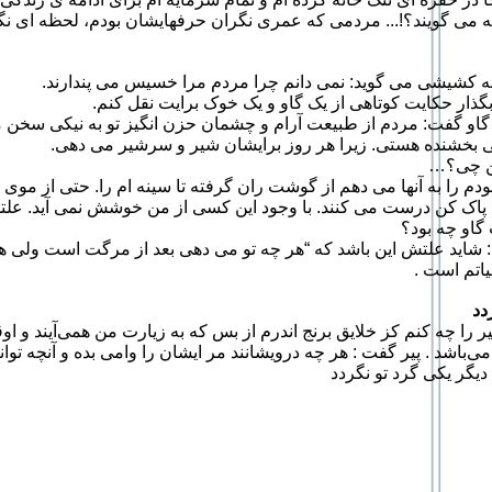
می گویند؟!... مردمی که عمری نگران حرفهایشان بودم، لحظه ای نگ
ه کشیشی می گوید: نمی دانم چرا مردم مرا خسیس می پندارند.
ار حکایت کوتاهی از یک گاو و یک خوک برایت نقل کنم.
او گفت: مردم از طبیعت آرام و چشمان حزن انگیز تو به نیکی سخن م
ی بخشنده هستی. زیرا هر روز برایشان شیر و سرشیر می دهی.
من چی؟…
م را به آنها می دهم از گوشت ران گرفته تا سینه ام را. حتی از مو
اک کن درست می کنند. با وجود این کسی از من خوشش نمی آید. ع
گاو چه بود؟
: شاید علتش این باشد که “هر چه تو می دهی بعد از مرگت است ولی 
اتم است .
ردد
 را چه کنم کز خلایق برنج اندرم از بس که به زیارت من همی‌آیند و اوقا
باشد . پیر گفت : هر چه درویشانند مر ایشان را وامی بده و آنچه توانگ
دیگر یکی گرد تو نگردد