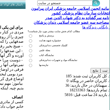
داستان های کوتاه: شنبه 3 خرداد 
بیانیه انجمن اسلامی جامعه پزشکی ایران پیرامون
انتخابات سازمان نظام پزشکی کشور
نامه سرگشاده به دکتر شهاب الدین صدر
مصاحبه سه عضو جامعه اسلامی دندان پزشکان
بایگانی دیدگاه ها
برای این یکی 
مطالب کدام بخش سایت بیشتر مورد نیاز شماست؟
مردی در کنار س
پرسش و پاسخ
چیزی را از روی
جشنواره شهید هدایت
صدفهایی را که ب
کلینیک تخصصی دندانپزشکی
- صبح بخیر رفی
- این صدفها را
مجله علمی
آورده و اگر آنه
نمایشگاه کتاب
- دوست من! حر
نمایشگاه مواد و تجهیزات دندانپزشکی
نمی‌توانی آنها 
نیازمندیها
فرقی در اوضاع 
مرد بومی لبخند
:. کل کاربران ثبت شده: 185
اوضاع فرق کرد
:. کاربران حاضر در وبگاه: 0
بیاموز: مهم نیس
:. میهمانان در حال بازدید: 36
بدیم چیه. اینک
:. تمام بازدید‌ها: 18233363
:. بازدید 24 ساعت قبل: 5816
انصاف
کسی از مادری پ
خانم جواب داد: