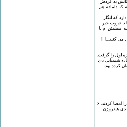
ستانش به گردش
م که دامادم هم
رد که انگار
ا تا غروب خبر
. مطمئن ام با
می کنند...!!!!
زه اول را گرفت.
ذف ماده شیمیایی دی
ن کرده بود:
۷- حتی در تومورهای سرطانی نیز یافت شده است. از ۵۰ نفر فوق ۴۳ نفر دادخواست را امضا کردند. ۶
 دی هیدروژن