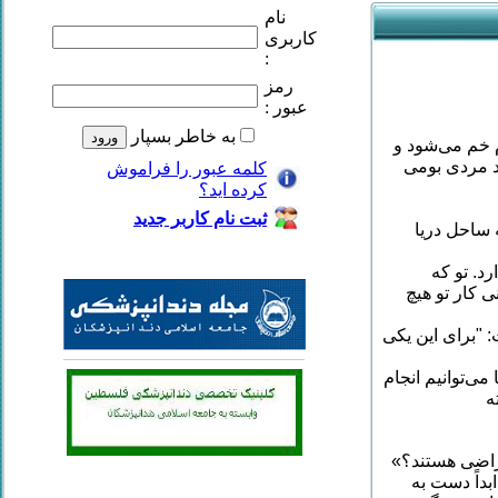
نام
کاربری
:
رمز
عبور :
به خاطر بسپار
م خم می‌شود و
ند مردی بومی
کلمه عبور را فراموش
کرده ايد؟
ثبت نام کاربر جديد
 ساحل دریا
د. تو که
ی کار تو هیچ
 "برای این یکی
می‌توانیم انجام
ه
 راضی هستند؟»
داً دست به