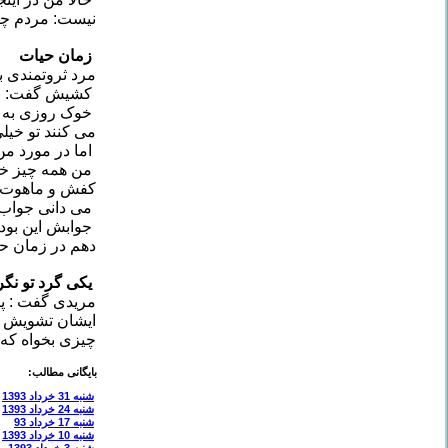
نیست: مردم چه 
زمان حیات
مرد ثروتمندی ب
کشیش گفت: بگذ
خوک روزی به گ
می کنند تو خیل
اما در مورد 
من همه چیز خود
کفش و ماهوت پ
می دانی جواب 
جوابش این بود
دهم در زمان حی
یکی گرد تو نگ
مریدی گفت : پیر
ایشان تشویش می‌
چیزی بخواه که 
بایگانی مطالب:
شنبه 31 خرداد 1393
شنبه 24 خرداد 1393
شنبه 17 خرداد 93
شنبه 10 خرداد 1393