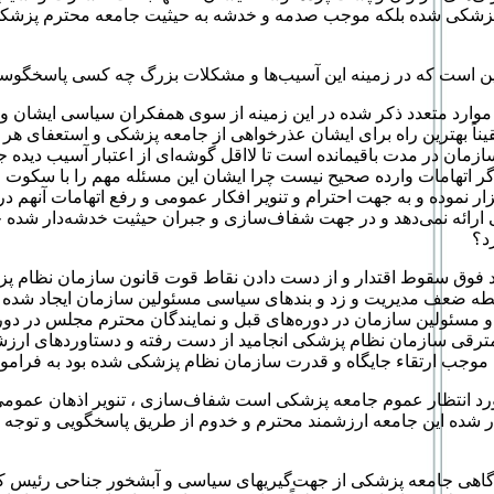
پزشکی شده بلکه موجب صدمه و خدشه به حیثیت جامعه محترم پزش
 است که در زمینه این آسیب‌ها و مشکلات بزرگ چه کسی پاسخگو
موارد متعدد ذکر شده در این زمینه از سوی همفکران سیاسی ایشان و
ناً بهترین راه برای ایشان عذرخواهی از جامعه پزشکی و استعفای هر 
زمان در مدت باقیمانده است تا لااقل گوشه‌ای از اعتبار آسیب دیده
گر اتهامات وارده صحیح نیست چرا ایشان این مسئله مهم را با سکوت ،
ر نموده و به جهت احترام و تنویر افکار عمومی و رفع اتهامات آنهم در 
ارائه نمی‌دهد و در جهت شفاف‌سازی و جبران حیثیت خدشه‌دار شده
د؟
د فوق سقوط اقتدار و از دست دادن نقاط قوت قانون سازمان نظام پ
سطه ضعف مدیریت و زد و بندهای سیاسی مسئولین سازمان ایجاد شده
و مسئولین سازمان در دوره‌های قبل و نمایندگان محترم مجلس در دو
ترقی سازمان نظام پزشکی انجامید از دست رفته و دستاوردهای ارزش
 موجب ارتقاء جایگاه و قدرت سازمان نظام پزشکی شده بود به فرام
رد انتظار عموم جامعه پزشکی است شفاف‌سازی ، تنویر اذهان عمومی
 شده این جامعه ارزشمند محترم و خدوم از طریق پاسخگویی و توجه به
به آگاهی جامعه پزشکی از جهت‌گیریهای سیاسی و آبشخور جناحی رئیس 