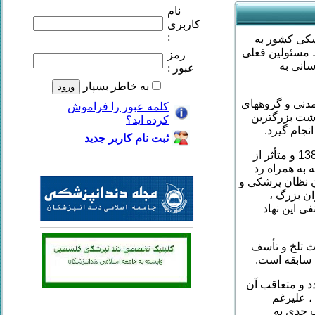
نام
کاربری
:
 پزشکی کشور به
ط مسئولین فعلی
رمز
انی به
عبور :
به خاطر بسپار
مدنی و گروههای
کلمه عبور را فراموش
وشت بزرگترین
کرده ايد؟
جام گیرد.
ثبت نام کاربر جديد
دوره فعلی سازمان نظام پزشکی در فضای قبل از انتخابات ریاست جمهوری سال 1388 و متأثر از
به همراه رد
 نظان پزشکی و
ن بزرگ ،
ی این نهاد
ث تلخ و تأسف
 سابقه است.
د و متعاقب آن
 علیرغم
ب جدی به