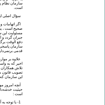
سازمان نظام 
است.
سؤال اصلی این
اگر اتهامات و 
صحیح است ، یقی
مسئولیت این سا
جبران گردد و ا
دفع الوقت برگزا
سازمان پاسخی 
قدمی برنمی‌دار
علاوه بر موار
اخیر که به وا
تلاش همکاران 
تصویب قانون م
این سازمان که
آنچه امروز مو
حیثیت خدشه‌دار
است :
1- با توجه 