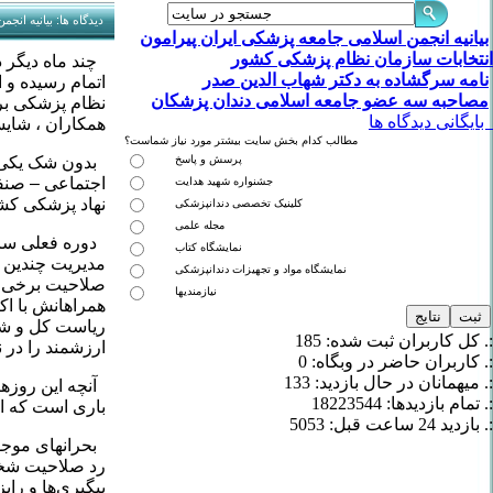
دیدگاه ها: بیانیه ان
بیانیه انجمن اسلامی جامعه پزشکی ایران پیرامون
انتخابات سازمان نظام پزشکی کشور
نامه سرگشاده به دکتر شهاب الدین صدر
اتمام رسیده و 
مصاحبه سه عضو جامعه اسلامی دندان پزشکان
نظام پزشکی بر
بایگانی دیدگاه ها
همکاران ، شایس
مطالب کدام بخش سایت بیشتر مورد نیاز شماست؟
پرسش و پاسخ
بدون شک یکی از
اجتماعی – صنف
جشنواره شهید هدایت
نهاد پزشکی کشو
کلینیک تخصصی دندانپزشکی
مجله علمی
نمایشگاه کتاب
مدیریت چندین س
نمایشگاه مواد و تجهیزات دندانپزشکی
صلاحیت برخی 
نیازمندیها
همراهانش با اک
ریاست کل و شور
:. کل کاربران ثبت شده: 185
ارزشمند را در 
:. کاربران حاضر در وبگاه: 0
:. میهمانان در حال بازدید: 133
آنچه این روزها
:. تمام بازدید‌ها: 18223544
باری است که از
:. بازدید 24 ساعت قبل: 5053
بحرانهای موجود
رد صلاحیت شخص
پیگیری‌ها و را