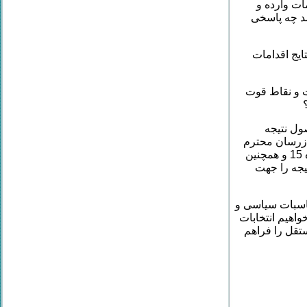
ات وارده و
د چه پاسخی
ایج اقدامات
 و نقاط قوت
ول نتیجه
عمل آمده بنا به وظیفه قانونی خود در مورد گزارش مورخ 19/12/1390 بازرسان محترم
در مجمع عمومی سالیانه سازمان و در مورد تخلفات انجام شده به استناد بند الف ماده 15 و همچنین
 نتیجه را جهت
ناسبات سیاسی و
اهیم انتخابات
تقل را فراهم