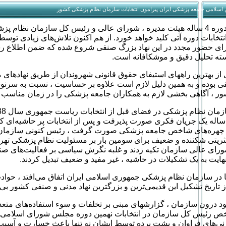
جمن اسلامی جامعه پزشکی ایران پیرامون انتخابات سازمان نظام پزشکی کشور
چند ماه دیگر دوره 4 ساله هیئت مدیره ، شورای عالی و رئیس کل سازمان نظام
انتخابات دوره آتی کلید خواهد خورد. از هم اکنون تلاش‌های زیادی توس
ای حضور مجدد در این نهاد بزرگ صنفی شروع شده که ضمن اطلاع رس
ته تحلیل دقیق و موشکافانه است.
 بهترین راههای استیفای حقوق قانونی شهروندان از طریق نهادهای 
ی بوده و به همین دلیل لازم است علاوه بر حساسیت ، نسبت به سرن
ر ، آگاهی بخشی لازم به همکاران جامعه پزشکی را در زمان مناسب ان
اله یک جریان فکری صورت پذیرفت و پس از انتخابات پر حاشیه‌ای که 
چهره‌های شاخص جامعه پزشکی صورت گرفت ، رئیس کنونی سازمان
ثریتی شکننده و ضعیف برای سومین بار بر مسئولیت نظام پزشکی تهرا
ای عالی سازمان تکیه زدند و غلبه نگرش سیاسی بر فعالیت‌های صنف
نهایت به یک تشکیلات در حاشیه ، غیر مفید و ضعیف تبدیل کردند.
 در سازمان نظام پزشکی جمهوری اسلامی ایران اتفاق می‌افتد ، حواد
 تاریخ تشکیل این قدیمی‌ترین و بزرگترین نهاد مدنی و صنفی کشور بی
 درون سازمان ، گزارشهای مبنی بر تخلفات و سوء استفاده‌های متعد
 رئیس کل سازمان در انتخابات نهمین دوره مجلس شورای اسلامی ،
یزنی‌های فراوان و پشت پرده توسط ایشان نه تنها باعث خسارت و آسی