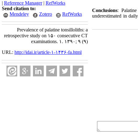
|
Reference Manager
|
RefWorks
Send citation to:
Conclusions
: Palatine
Mendeley
Zotero
RefWorks
underestimated in daily
Prevalence of palatine tonsilloliths: a
retrospective study on ۱۵۰ consecutive CT
examinations. ۱. ۱۳۹۰; ۹ (۹)
URL:
http://idai.ir/article-۱-۱۴۳۶-fa.html