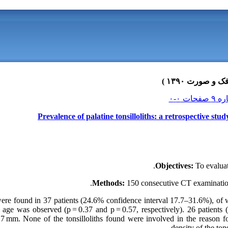
Prevalence of palatine tonsilloliths: a retrospective s
Objectives:
To evaluate
Methods:
150 consecutive CT examination
were found in 37 patients (24.6% confidence interval 17.7–31.6%), of w
 age was observed (p = 0.37 and p = 0.57, respectively). 26 patient
as 7 mm. None of the tonsilloliths found were involved in the reason 
density of the to