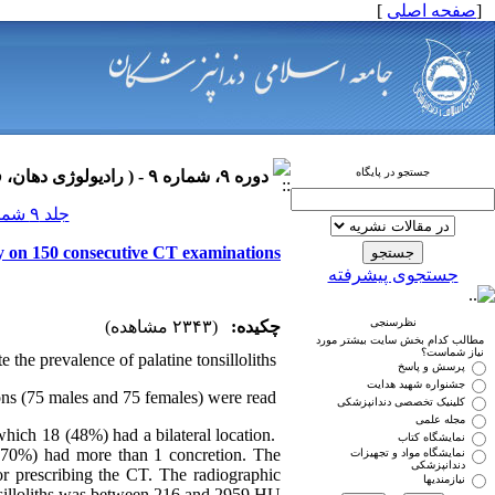
]
صفحه اصلی
[
جستجو در پایگاه
دوره ۹، شماره ۹ - ( رادیولوژی دهان، فک و صورت ۱۳۹۰ )
جلد ۹ شماره ۹ صفحات ۰-۰
tudy on 150 consecutive CT examinations
جستجوی پیشرفته
نظرسنجی
چکیده:
(۲۳۴۳ مشاهده)
مطالب کدام بخش سایت بیشتر مورد
نیاز شماست؟
 the prevalence of palatine tonsilloliths.
پرسش و پاسخ
جشنواره شهید هدایت
s (75 males and 75 females) were read.
کلینیک تخصصی دندانپزشکی
مجله علمی
hich 18 (48%) had a bilateral location.
نمایشگاه کتاب
s (70%) had more than 1 concretion. The
نمایشگاه مواد و تجهیزات
دندانپزشکی
for prescribing the CT. The radiographic
نیازمندیها
nsilloliths was between 216 and 2959 HU.