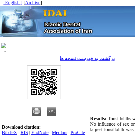
[ English ]
]
Archive
[
برگشت به فهرست نسخه ها
Results:
Tonsilloliths 
No influence of sex or
Download citation:
largest tonsillolith w
BibTeX
|
RIS
|
EndNote
|
Medlars
|
ProCite