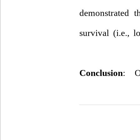
demonstrated t
survival (i.e., 
: O